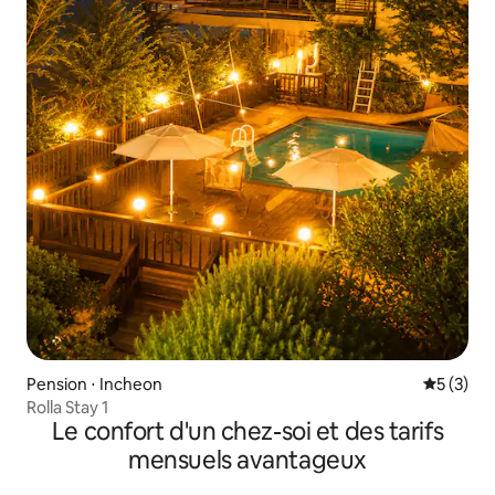
Pension ⋅ Incheon
Évaluatio
5 (3)
Rolla Stay 1
Le confort d'un chez-soi et des tarifs
mensuels avantageux