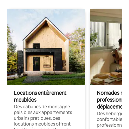
Locations entièrement
Nomades num
meublées
professionnel
déplacement
Des cabanes de montagne
paisibles aux appartements
Des hébergem
urbains pratiques, ces
confortables p
locations meublées offrent
professionnels