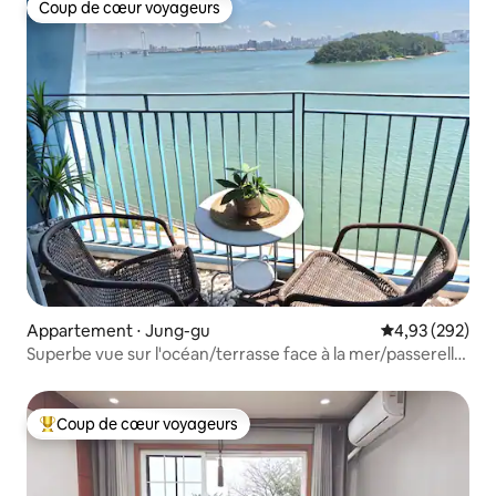
Coup de cœur voyageurs
Coup de cœur voyageurs
Appartement ⋅ Jung-gu
Évaluation moy
4,93 (292)
Superbe vue sur l'océan/terrasse face à la mer/passerelle
suspendue/stationnement gratuit/Netflix/arrivée sans
contact/à 15 minutes de l'aéroport d'Incheon !
Coup de cœur voyageurs
Coups de cœur voyageurs les plus appréciés