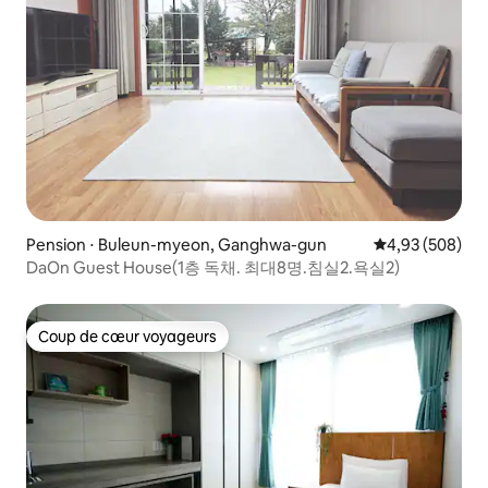
Pension ⋅ Buleun-myeon, Ganghwa-gun
Évaluation moy
4,93 (508)
DaOn Guest House(1층 독채. 최대8명.침실2.욕실2)
Coup de cœur voyageurs
Coup de cœur voyageurs