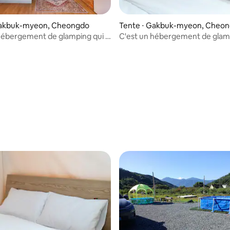
Gakbuk-myeon, Cheongdo
Tente ⋅ Gakbuk-myeon, Cheo
hébergement de glamping qui a
C'est un hébergement de glamp
 ce qui manque, c'est excitant 2
tout sauf ce qui manque, c'est 
s
dong