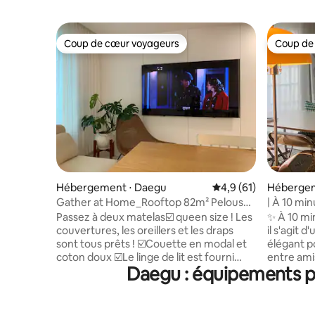
Coup de cœur voyageurs
Coup de
Coup de cœur voyageurs
Coup de
Hébergement ⋅ Daegu
Évaluation moyenne s
4,9 (61)
Hébergem
Gather at Home_Rooftop 82m² Pelouse
| À 10 min
artificielle/Chambre
2 pièces, 3
Passez à deux matelas☑️ queen size ! Les
✨ À 10 mi
privée/Barbecue/Chiens acceptés
entre amis | | Logement avec 
couvertures, les oreillers et les draps
il s'agit
commenta
sont tous prêts ! ☑️Couette en modal et
élégant p
coton doux ☑️Le linge de lit est fourni
entre ami
Daegu : équipements po
pour 2 personnes. (10 000 KRW pour une
disponibl
demande de couette supplémentaire
logement a
par message) (Il y a deux lits, mais un seul
Repos re
ensemble de futon est fourni pour 2
confortab