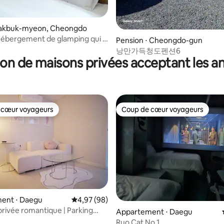
Gakbuk-myeon, Cheongdo
hébergement de glamping qui a
Pension ⋅ Cheongdo-gun
 ce qui manque, c'est excitant
낭만가득청도펜션6
on de maisons privées acceptant les 
 cœur voyageurs
Coup de cœur voyageurs
 cœur voyageurs
Coup de cœur voyageurs
e sur la base de 4 commentaires : 5 sur 5
ent ⋅ Daegu
Évaluation moyenne sur la base de 98 commen
4,97 (98)
privée romantique | Parking
Appartement ⋅ Daegu
2 pièces | Consigne à bagages |
Ruo Cat No.1