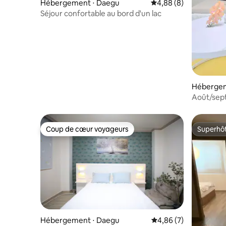
Hébergement ⋅ Daegu
Évaluation moyenne su
4,88 (8)
Séjour confortable au bord d'un lac
Hébergem
Août/sep
minutes 
KTX/Reco
séjours/Li
Coup de cœur voyageurs
Superhô
Coup de cœur voyageurs
Superhô
pouces/2 
personn
Hébergement ⋅ Daegu
Évaluation moyenne s
4,86 (7)