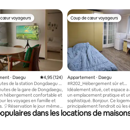
 cœur voyageurs
Coup de cœur voyageurs
 cœur voyageurs
Coup de cœur voyageurs
ur la base de 61 commentaires : 4,9 sur 5
ent ⋅ Daegu
Évaluation moyenne sur la base de 124 comme
4,95 (124)
Appartement ⋅ Daegu
utes de la station Dongdaegu | |
#R202_Hébergement sûr et
 lits | | Voyage en famille ou
économique près de KNU
nutes de la gare de Dongdaegu,
Idéalement situé, cet espace a à
de bons
 d'un hébergement confortable et
un emplacement pratique et un
ires |
our les voyages en famille et
sophistiqué. Bonjour. Ce logement est
s. 🎈Réservation le jour même
principalement l'endroit où les
pulaires dans les locations de maison
e / Logement prêt 😊 🐶 Ce
universitaires de l'Université n
ccepte les petits chiens. 🌿
Kyungpook (KNU) vivent et étu
laxant, hébergement
pendant longtemps. La maison est très
le À 10 minutes à pied de la
proche de KNU (1 à 2 min à pied