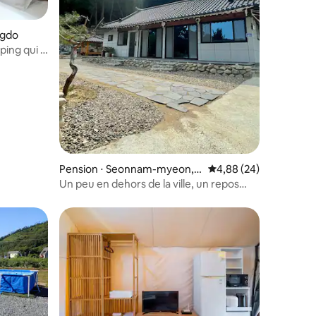
ngdo
ing qui a
excitant 5
Pension ⋅ Seonnam-myeon, S
Évaluation moyenne su
4,88 (24)
eongju
Un peu en dehors de la ville, un repos
dans la nature, une maison de pierre
confortable, un chien de compagnie
possible, reposez-vous confortablement