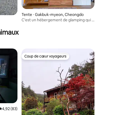
Tente ⋅ Gakbuk-myeon, Cheongdo
C'est un hébergement de glamping qui a
tout sauf ce qui manque, c'est excitant
10 dong
animaux
Coup de cœur voyageurs
Coup de cœur voyageurs
taires : 4,97 sur 5
Évaluation moyenne sur la base de 83 commentaires : 4,92 sur 5
4,92 (83)