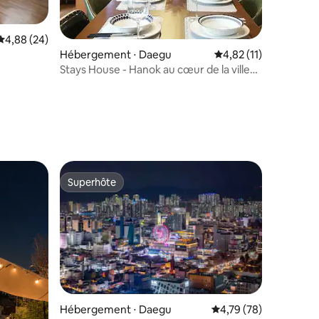
Évaluation moyenne sur la base de 24 commentaires : 4,88 sur 5
4,88 (24)
Hébergement ⋅ Daegu
Évaluation moyenne su
4,82 (11)
Stays House - Hanok au cœur de la ville
(utilisation privée)
ntaires : 4,88 sur 5
Superhôte
Superhôte
Hébergement ⋅ Daegu
Évaluation moyenne su
4,79 (78)