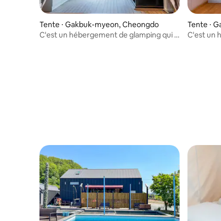
Tente ⋅ Gakbuk-myeon, Cheongdo
Tente ⋅ 
C'est un hébergement de glamping qui a
C'est un 
tout sauf ce qui manque, c'est excitant
tout sauf
8Dong
bâtiment