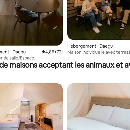
Hébergement ⋅ Daegu
ent ⋅ Daegu
Évaluation moyenne sur la base de 72 commen
4,86 (72)
Maison individuelle avec terras
Samdeok-dong Maison au style
ur de salle/Espace
de maisons acceptant les animaux et a
Jeong's House #201
Smart TV/Projecteur
ats/Marshall Speaker/Sèche-
Dyson