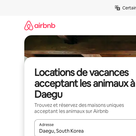
Aller
Certai
directement
au
contenu
Locations de vacances
acceptant les animaux à
Daegu
Trouvez et réservez des maisons uniques
acceptant les animaux sur Airbnb
Adresse
Lorsque les résultats s'affichent, utilisez les flèc