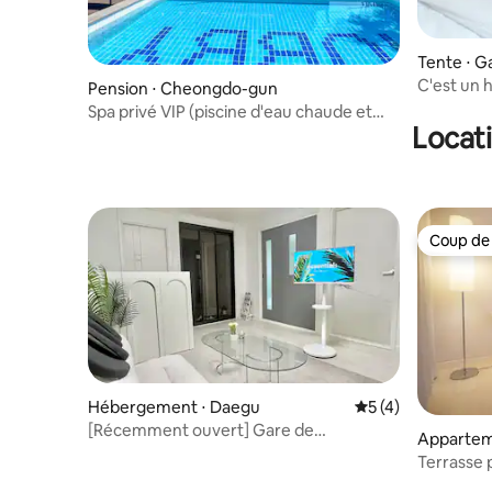
Tente ⋅ 
C'est un 
Pension ⋅ Cheongdo-gun
tout sauf
Spa privé VIP (piscine d'eau chaude et
4Dong
Locati
sauna privés)
Coup de
Coup de
Hébergement ⋅ Daegu
Évaluation moyenn
5 (4)
[Récemment ouvert] Gare de
Appartem
Dongdaegu, bureau de la gare de Dong-
Terrasse 
gu/grand magasin/KTX/animaux de
gratuit | 