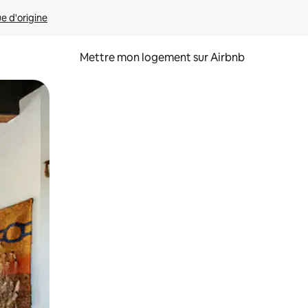
ue d'origine
Mettre mon logement sur Airbnb
sant glisser.