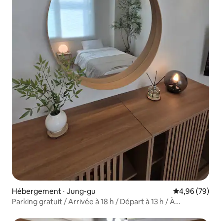
Hébergement ⋅ Jung-gu
Évaluation mo
4,96 (79)
Parking gratuit / Arrivée à 18 h / Départ à 13 h / À
proximité de Banwol-dang / Dongseong-ro / Marché de
Seomun / I-World / Rue culturelle de Bongsan / Rue des