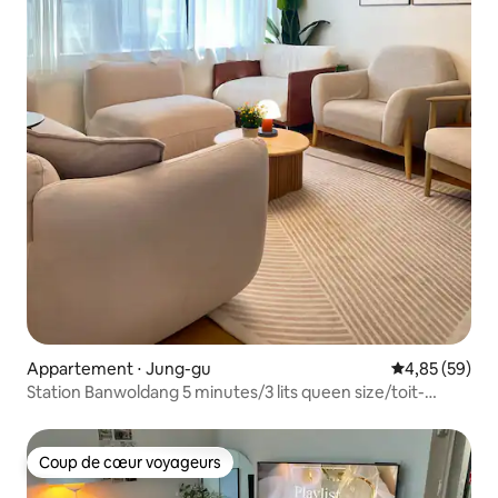
Appartement ⋅ Jung-gu
Évaluation mo
4,85 (59)
Station Banwoldang 5 minutes/3 lits queen size/toit-
terrasse/photographie en lumière naturelle/Dongseong-
ro
Coup de cœur voyageurs
Coup de cœur voyageurs