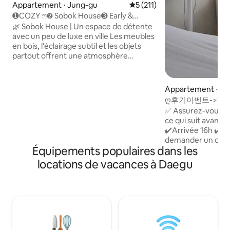
Appartement ⋅ Jung-gu
Évaluation moyenne sur la ba
5 (211)
➊COZY ෆ➋ Sobok House➌ Early &
Late➍ stockage des bagages à 2
🌿 Sobok House | Un espace de détente
minutes de la gare de Jungangno➎,
avec un peu de luxe en ville Les meubles
purificateur d'air, sèche-cheveux,➏
en bois, l'éclairage subtil et les objets
Netflix, YouTube,➐ 3 personnes
partout offrent une atmosphère
confortable mais spéciale. 🌿
Équipements et fournitures • Mode de
déménagement_Paramètre de compte
Appartement ⋅ Ju
d'abonnement Netflix + YouTube
ღ후기이벤트->1
terminé😉 • Commode
내중심#짐보관무료
✅️ Assurez-vous d
pneumatique/table de cuisson
로#교동#OTT
ce qui suit avant d
électrique/micro-ondes/bouilloire
✔️Arrivée 16h ✔️D
électrique/casserole/vaisselle/couverts/réfrigérateur
demander un comm
• Sèche-cheveux/lisseur de
Équipements populaires dans les
l'avance) Situé en plein cœur de
cheveux/brosse à
Dongseong-ro, à D
locations de vacances à Daegu
dents/dentifrice/serviette de
agréable dans le centre-
douche/shampoing/après-
vous passiez un sé
shampoing/gel douche/nettoyage de la
agréable, Nous faisons de notre mieux
mousse/lotion pour le visage et le
pour assurer l'hyg
corps/coton/tampon de coton/sangle
quotidien. C'est un
pour les cheveux 🌿 Arrivée et départ
propose un logem
autonomes sans contact 16 → h 11 h + 1
se détendre, s'o