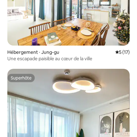
Hébergement ⋅ Jung-gu
Évaluation
5 (17)
Une escapade paisible au cœur de la ville
Superhôte
Superhôte