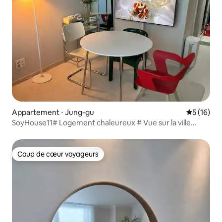
Appartement ⋅ Jung-gu
Évaluation
5 (16)
SoyHouse11# Logement chaleureux # Vue sur la ville
depuis les étages supérieurs # Obscurité totale # Matelas
confortable # Literie de qualité hôtelière # Téléviseur
intelligent Samsung 55 pouces #
Coup de cœur voyageurs
Coup de cœur voyageurs