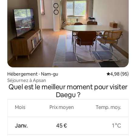
Hébergement ⋅ Nam-gu
Évaluation mo
4,98 (95)
Séjournez à Apsan
Quel est le meilleur moment pour visiter
Daegu ?
Mois
Prix moyen
Temp. moy.
Janv.
45 €
1 °C