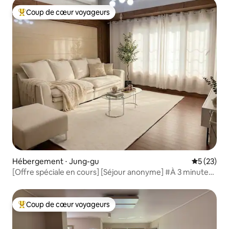
restaurants
Coup de cœur voyageurs
Coups de cœur voyageurs les plus appréciés
Hébergement ⋅ Jung-gu
Évaluation
5 (23)
[Offre spéciale en cours] [Séjour anonyme] #À 3 minutes
de la station Banwoldang #Maximum 8 personnes #4 lits
Queen Size #2 salles de bain #Dongseong-ro #Gyodong
#Rue Kim Gwang-seok
Coup de cœur voyageurs
Coups de cœur voyageurs les plus appréciés