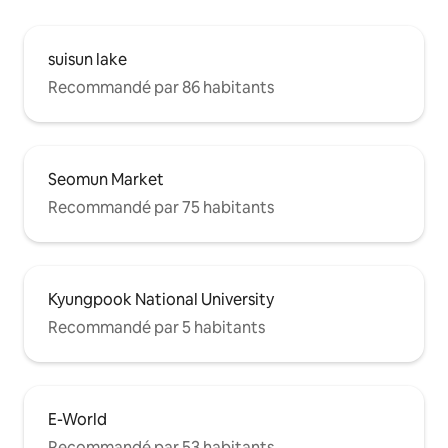
Shampoing/après
douche/lotion pou
- Cotons / coton-ti
suisun lake
cheveux / peigne -
hygiénique/servie
Recommandé par 86 habitants
Seomun Market
Recommandé par 75 habitants
Kyungpook National University
Recommandé par 5 habitants
E-World
Recommandé par 53 habitants