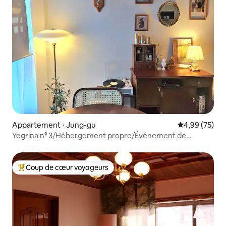
Appartement ⋅ Jung-gu
Évaluation mo
4,99 (75)
Yegrina n° 3/Hébergement propre/Événement de
vérification au départ/Gyodong/Dongseong-ro/Station
de métro à 3 minutes
Coup de cœur voyageurs
Coups de cœur voyageurs les plus appréciés