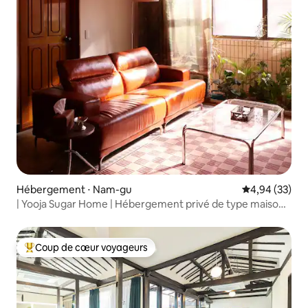
Hébergement ⋅ Nam-gu
Évaluation mo
4,94 (33)
| Yooja Sugar Home | Hébergement privé de type maison
pour 6 personnes, pour des voyages en famille ou entre
amis, Banwoldang, colline de Cheongna, marché de
Seomun, lignes 1 et 3
Coup de cœur voyageurs
Coups de cœur voyageurs les plus appréciés