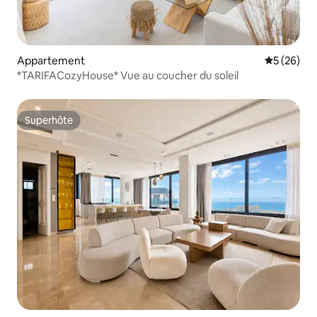
Appartement
Évaluation
5 (26)
*TARIFACozyHouse* Vue au coucher du soleil
Superhôte
Superhôte