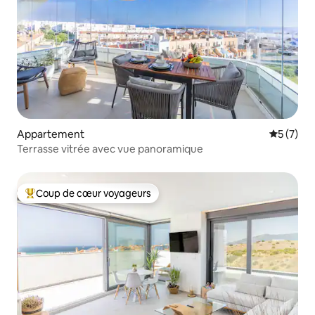
Appartement
Évaluatio
5 (7)
Terrasse vitrée avec vue panoramique
Coup de cœur voyageurs
Coups de cœur voyageurs les plus appréciés