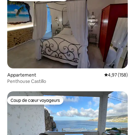
Appartement
Évaluation moy
4,97 (158)
Penthouse Castillo
Coup de cœur voyageurs
Coup de cœur voyageurs