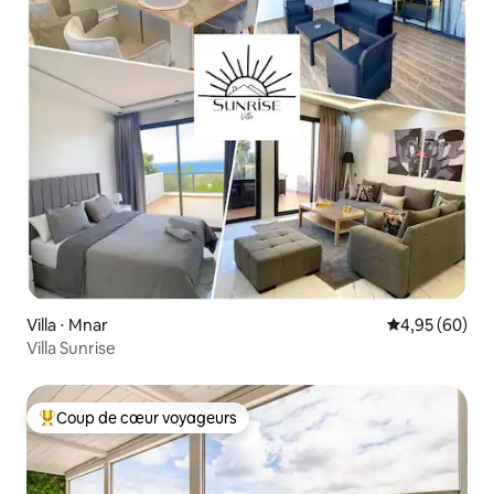
Villa ⋅ Mnar
Évaluation mo
4,95 (60)
Villa Sunrise
Coup de cœur voyageurs
Coups de cœur voyageurs les plus appréciés