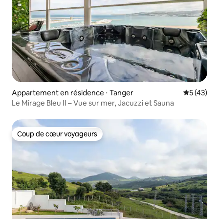
Appartement en résidence ⋅ Tanger
Évaluation
5 (43)
Le Mirage Bleu II – Vue sur mer, Jacuzzi et Sauna
Coup de cœur voyageurs
Coup de cœur voyageurs