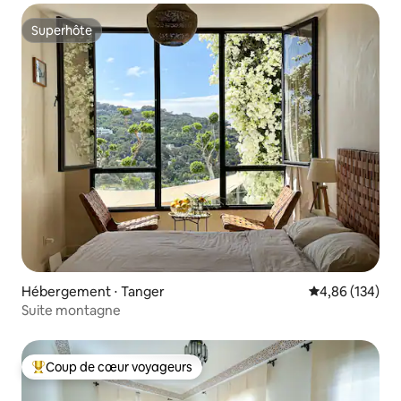
Superhôte
Superhôte
Hébergement ⋅ Tanger
Évaluation moy
4,86 (134)
Suite montagne
Coup de cœur voyageurs
Coups de cœur voyageurs les plus appréciés