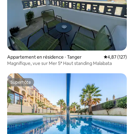
Appartement en résidence ⋅ Tanger
Évaluation moy
4,87 (127)
Magnifique, vue sur Mer 5* Haut standing Malabata
Superhôte
Superhôte