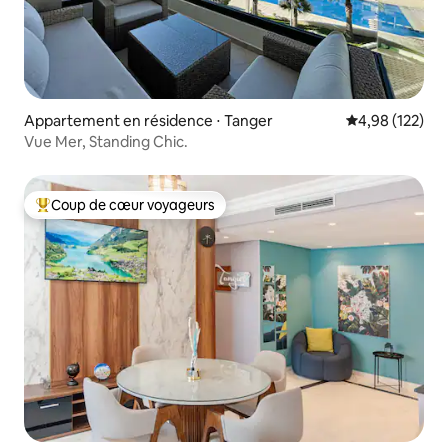
Appartement en résidence ⋅ Tanger
Évaluation moy
4,98 (122)
Vue Mer, Standing Chic.
Coup de cœur voyageurs
Coups de cœur voyageurs les plus appréciés