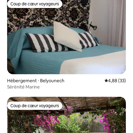
Coup de cœur voyageurs
Coup de cœur voyageurs
Hébergement ⋅ Belyounech
Évaluation mo
4,88 (33)
Sérénité Marine
Coup de cœur voyageurs
Coup de cœur voyageurs