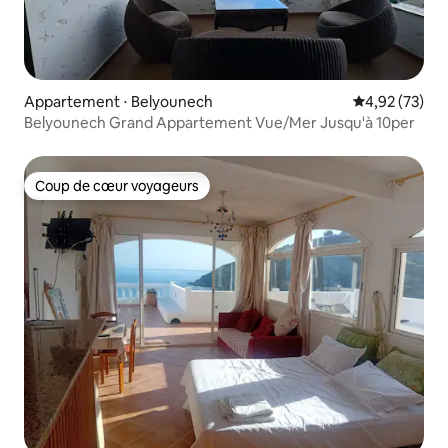
Appartement ⋅ Belyounech
Évaluation mo
4,92 (73)
Belyounech Grand Appartement Vue/Mer Jusqu'à 10per
Coup de cœur voyageurs
Coup de cœur voyageurs