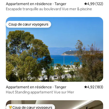
Appartement en résidence ⋅ Tanger
Évaluation moy
4,99 (122)
Escapade tranquille au boulevard Vue mer & piscine
Coup de cœur voyageurs
Coup de cœur voyageurs
Appartement en résidence ⋅ Tanger
Évaluation moy
4,92 (183)
Haut Standing appartement Vue sur Mer
Coup de cœur voyageurs