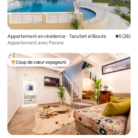
Appartement en résidence ⋅ Taoutiet el Bioute
Évaluation
5 (26)
Appartement avec Piscine
Coup de cœur voyageurs
Coups de cœur voyageurs les plus appréciés