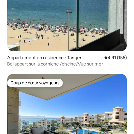
Appartement en résidence ⋅ Tanger
Évaluation moy
4,91 (156)
Bel appart sur la corniche /piscine/Vue sur mer
Coup de cœur voyageurs
Coup de cœur voyageurs