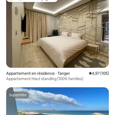
Coups de cœur voyageurs les plus appréciés
Appartement en résidence ⋅ Tanger
Évaluation moy
4,97 (105)
Appartement Haut standing (100% families)
Superhôte
Superhôte