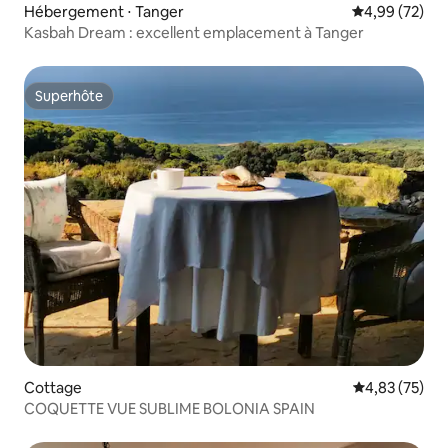
Hébergement ⋅ Tanger
Évaluation mo
4,99 (72)
Kasbah Dream : excellent emplacement à Tanger
Superhôte
Superhôte
Cottage
Évaluation mo
4,83 (75)
COQUETTE VUE SUBLIME BOLONIA SPAIN