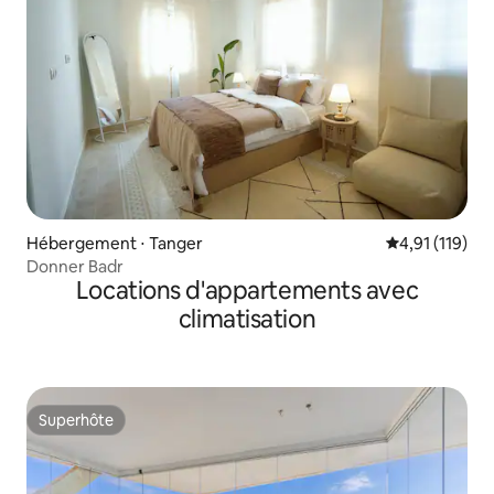
Hébergement ⋅ Tanger
Évaluation moy
4,91 (119)
Donner Badr
Locations d'appartements avec
climatisation
Superhôte
Superhôte