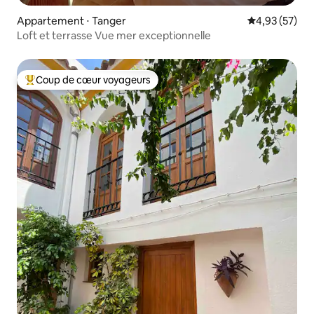
Appartement ⋅ Tanger
Évaluation mo
4,93 (57)
Loft et terrasse Vue mer exceptionnelle
Coup de cœur voyageurs
Coups de cœur voyageurs les plus appréciés