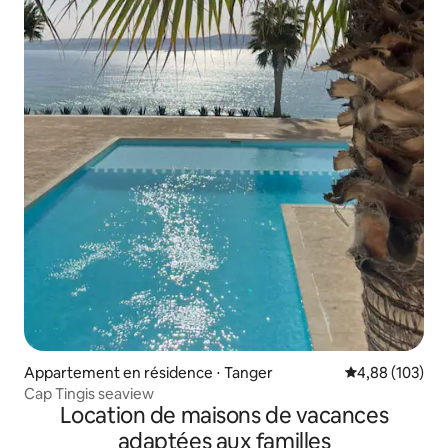
Appartement en résidence ⋅ Tanger
Évaluation moy
4,88 (103)
Cap Tingis seaview
Location de maisons de vacances
adaptées aux familles