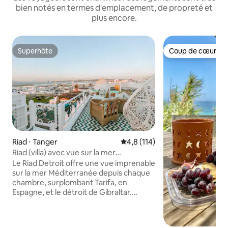
bien notés en termes d'emplacement, de propreté et
plus encore.
Superhôte
Coup de cœur vo
Superhôte
Coup de cœur vo
Riad ⋅ Tanger
Évaluation moyenne sur la base
4,8 (114)
Riad (villa) avec vue sur la mer
Méditerranée et l'Espagne
Le Riad Detroit offre une vue imprenable
sur la mer Méditerranée depuis chaque
chambre, surplombant Tarifa, en
Espagne, et le détroit de Gibraltar.
Profitez de deux balcons avec vue
imprenable sur la mer et la plage. Cette
villa vieille de 300 ans a été rénovée avec