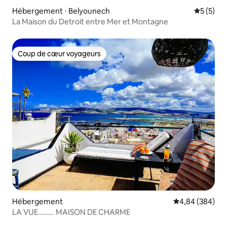
Hébergement ⋅ Belyounech
Évaluatio
5 (5)
La Maison du Detroit entre Mer et Montagne
Coup de cœur voyageurs
Coup de cœur voyageurs
Hébergement
Évaluation moy
4,84 (384)
LA VUE........ MAISON DE CHARME