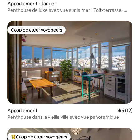
Appartement ⋅ Tanger
Penthouse de luxe avec vue sur la mer | Toit-terrasse |
Parking
Coup de cœur voyageurs
Coup de cœur voyageurs
Appartement
Évaluation
5 (12)
Penthouse dans la vieille ville avec vue panoramique
Coup de cœur voyageurs
Coups de cœur voyageurs les plus appréciés