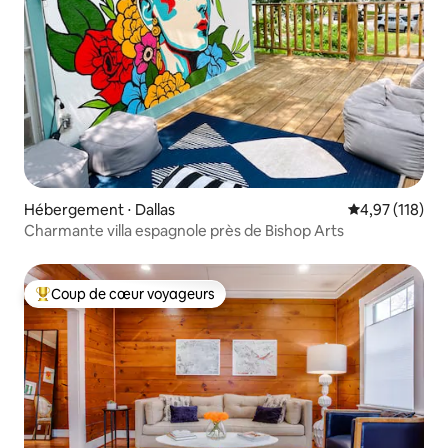
Hébergement ⋅ Dallas
Évaluation moy
4,97 (118)
Charmante villa espagnole près de Bishop Arts
Coup de cœur voyageurs
Coups de cœur voyageurs les plus appréciés