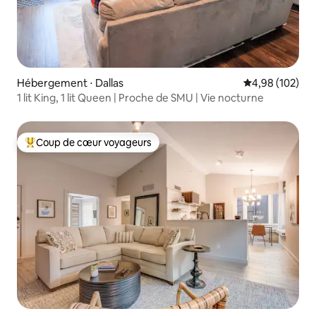
Hébergement ⋅ Dallas
Évaluation moy
4,98 (102)
1 lit King, 1 lit Queen | Proche de SMU | Vie nocturne
Coup de cœur voyageurs
Coups de cœur voyageurs les plus appréciés