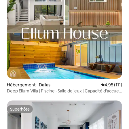
Hébergement ⋅ Dallas
Évaluation mo
4,95 (111)
Deep Ellum Villa | Piscine · Salle de jeux | Capacité d'accueil
de 14 personnes
Superhôte
Superhôte