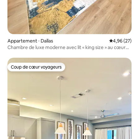
Appartement ⋅ Dallas
Évaluation mo
4,96 (27)
Chambre de luxe moderne avec lit « king size » au cœur
du centre-ville de Dallas
Coup de cœur voyageurs
Coup de cœur voyageurs