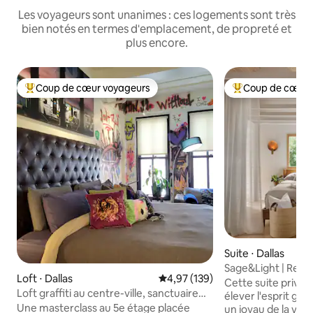
Les voyageurs sont unanimes : ces logements sont très
bien notés en termes d'emplacement, de propreté et
plus encore.
Coup de cœur voyageurs
Coup de cœur 
Coups de cœur voyageurs les plus appréciés
Coups de cœur vo
Suite ⋅ Dallas
Sage&Light | Retra
Loft ⋅ Dallas
Évaluation moyenne sur la base 
4,97 (139)
à Kessler
Cette suite privée
Loft graffiti au centre-ville, sanctuaire
élever l'esprit grâ
cinématographique classé dans le top
​Une masterclass au 5e étage placée
un joyau de la ville