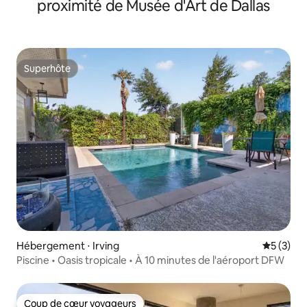
proximité de Musée d'Art de Dallas
Superhôte
Superhôte
Hébergement ⋅ Irving
Évaluatio
5 (3)
Piscine • Oasis tropicale • À 10 minutes de l'aéroport DFW
Coup de cœur voyageurs