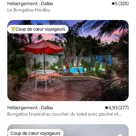
Hébergement ⋅ Dallas
Évaluation 
5 (325)
Le Bungalow Medley
Coup de cœur voyageurs
Coups de cœur voyageurs les plus appréciés
Hébergement ⋅ Dallas
Évaluation moy
4,93 (277)
Bungalow tropical au coucher du soleil avec piscine et
jacuzzi
Coup de cœur voyageurs
Coup de cœur voyageurs