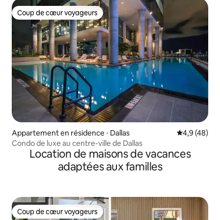
Coup de cœur voyageurs
Coup de cœur voyageurs
Appartement en résidence ⋅ Dallas
Évaluation m
4,9 (48)
Condo de luxe au centre-ville de Dallas
Location de maisons de vacances
adaptées aux familles
Coup de cœur voyageurs
Coup de cœur voyageurs