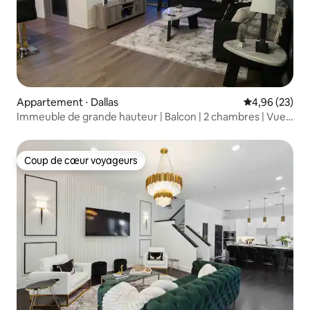
Appartement ⋅ Dallas
Évaluation mo
4,96 (23)
Immeuble de grande hauteur | Balcon | 2 chambres | Vue
depuis le penthouse
Coup de cœur voyageurs
Coup de cœur voyageurs