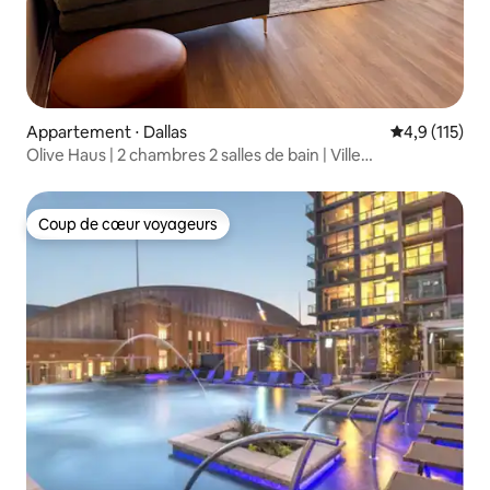
Appartement ⋅ Dallas
Évaluation mo
4,9 (115)
Olive Haus | 2 chambres 2 salles de bain | Ville
Vues + piscine + parking gratuit
Coup de cœur voyageurs
Coup de cœur voyageurs