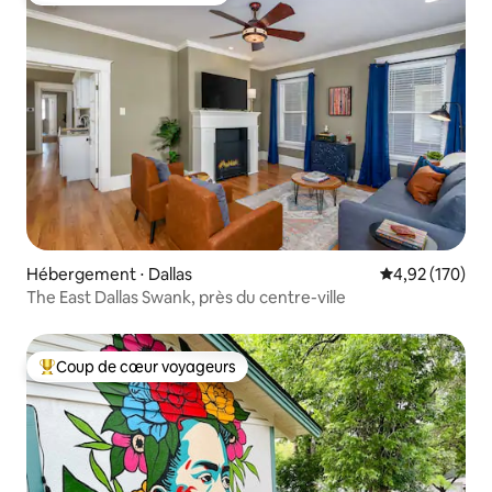
Hébergement ⋅ Dallas
Évaluation moy
4,92 (170)
The East Dallas Swank, près du centre-ville
Coup de cœur voyageurs
Coups de cœur voyageurs les plus appréciés