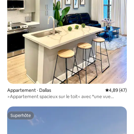
Appartement ⋅ Dallas
Évaluation mo
4,89 (47)
>Appartement spacieux sur le toit< avec *une vue
incroyable !*
Superhôte
Superhôte