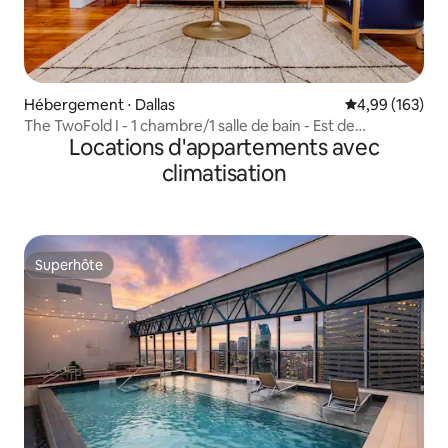
Hébergement ⋅ Dallas
Évaluation moy
4,99 (163)
The TwoFold I - 1 chambre/1 salle de bain - Est de
Locations d'appartements avec
Dallas/Centre-ville
climatisation
Superhôte
Superhôte