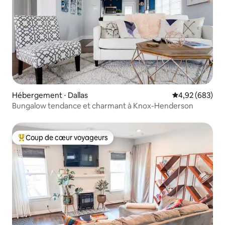
Hébergement ⋅ Dallas
Évaluation moy
4,92 (683)
Bungalow tendance et charmant à Knox-Henderson
Coup de cœur voyageurs
Coups de cœur voyageurs les plus appréciés