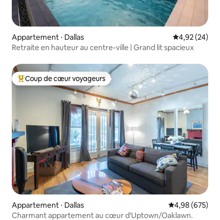
Appartement ⋅ Dallas
Évaluation mo
4,92 (24)
Retraite en hauteur au centre-ville | Grand lit spacieux
Coup de cœur voyageurs
Coups de cœur voyageurs les plus appréciés
Appartement ⋅ Dallas
Évaluation moy
4,98 (675)
Charmant appartement au cœur d'Uptown/Oaklawn.