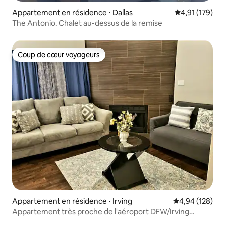
Appartement en résidence ⋅ Dallas
Évaluation moy
4,91 (179)
The Antonio. Chalet au-dessus de la remise
Coup de cœur voyageurs
Coup de cœur voyageurs
Appartement en résidence ⋅ Irving
Évaluation moy
4,94 (128)
Appartement très proche de l'aéroport DFW/Irving
Convention !