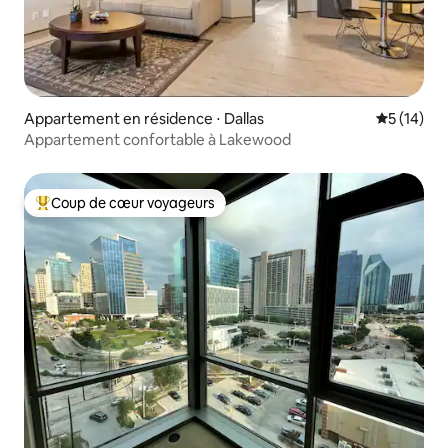
Appartement en résidence ⋅ Dallas
Évaluation
5 (14)
Appartement confortable à Lakewood
Coup de cœur voyageurs
Coups de cœur voyageurs les plus appréciés