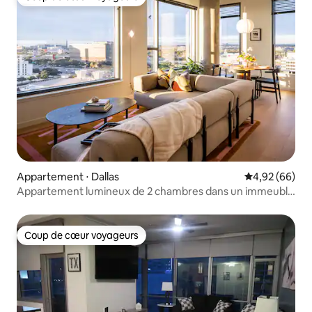
Coup de cœur voyageurs
Appartement ⋅ Dallas
Évaluation mo
4,92 (66)
Appartement lumineux de 2 chambres dans un immeuble
avec des équipements
Coup de cœur voyageurs
Coup de cœur voyageurs