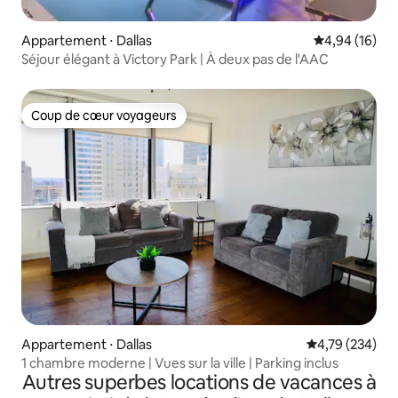
Appartement ⋅ Dallas
Évaluation mo
4,94 (16)
Séjour élégant à Victory Park | À deux pas de l'AAC
Coup de cœur voyageurs
Coup de cœur voyageurs
Appartement ⋅ Dallas
Évaluation moy
4,79 (234)
1 chambre moderne | Vues sur la ville | Parking inclus
Autres superbes locations de vacances à