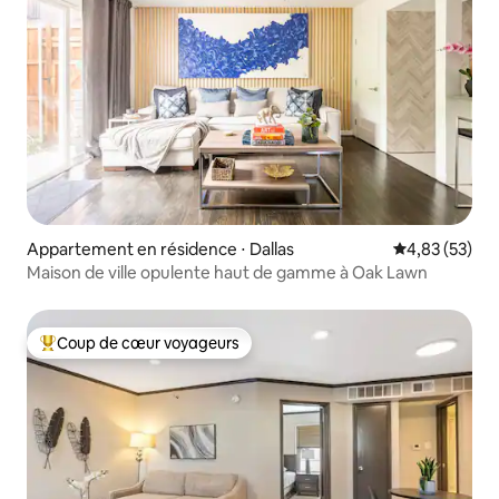
Appartement en résidence ⋅ Dallas
Évaluation mo
4,83 (53)
Maison de ville opulente haut de gamme à Oak Lawn
Coup de cœur voyageurs
Coups de cœur voyageurs les plus appréciés