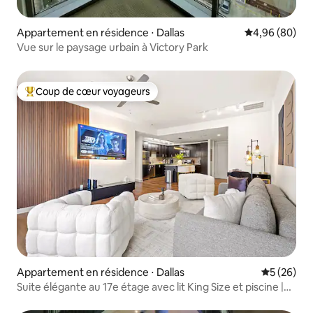
Appartement en résidence ⋅ Dallas
Évaluation mo
4,96 (80)
Vue sur le paysage urbain à Victory Park
Coup de cœur voyageurs
Coups de cœur voyageurs les plus appréciés
Appartement en résidence ⋅ Dallas
Évaluation
5 (26)
Suite élégante au 17e étage avec lit King Size et piscine |
Salle de sport et parking