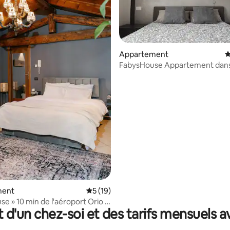
Appartement
É
FabysHouse Appartement dans 
r la base de 19 commentaires : 4,95 sur 5
ment
Évaluation moyenne sur la base de 19 co
5 (19)
se » 10 min de l'aéroport Orio al
t d'un chez-soi et des tarifs mensuels 