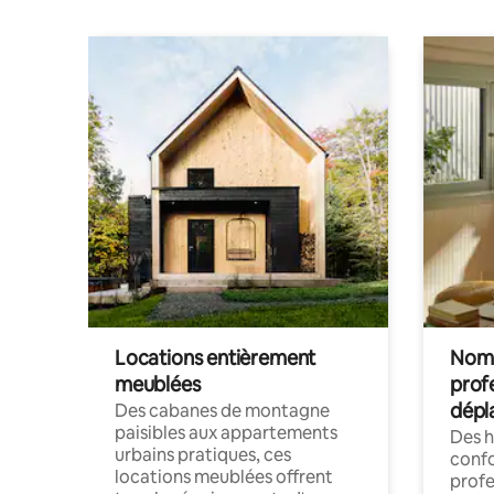
Locations entièrement
Noma
meublées
prof
dépl
Des cabanes de montagne
paisibles aux appartements
Des 
urbains pratiques, ces
confo
locations meublées offrent
profe