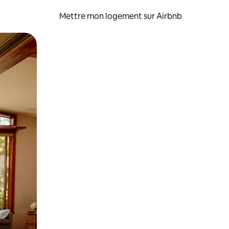
Mettre mon logement sur Airbnb
sant glisser.