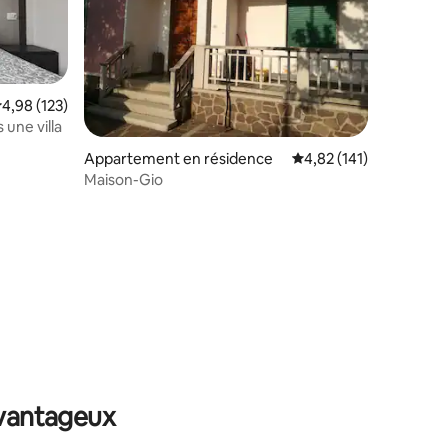
valuation moyenne sur la base de 123 commentaires : 4,98 sur 5
4,98 (123)
une villa
Appartement en résidence
Évaluation moyenne sur
4,82 (141)
Maison-Gio
mmentaires : 5 sur 5
avantageux