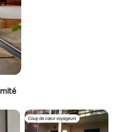
imité
Coup de cœur voyageurs
lus appréciés
Coup de cœur voyageurs