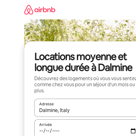
Aller
directement
au
contenu
Locations moyenne et
longue durée à Dalmine
Découvrez des logements où vous vous sente
comme chez vous pour un séjour d'un mois ou
plus.
Adresse
Lorsque les résultats s'affichent, utilisez les flèc
Arrivée