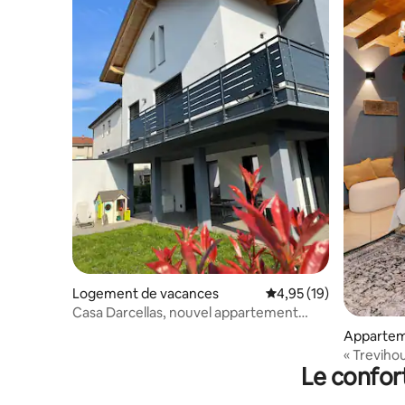
Logement de vacances
Évaluation moyenne su
4,95 (19)
Casa Darcellas, nouvel appartement
entièrement électrique
Apparte
« Trevihou
Le confor
Serio BGY