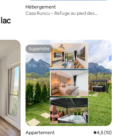
Hébergement
Casa Runcu – Refuge au pied des
lac
montagnes de Leaota
Superhôte
Superhôte
Appartement
Évaluation moyenne s
4,5 (10)