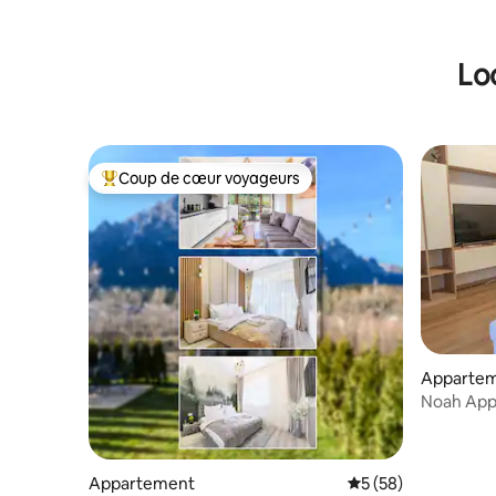
Lo
Coup de cœur voyageurs
Coups de cœur voyageurs les plus appréciés
Apparte
Noah App
Appartement
Évaluation moyenne 
5 (58)