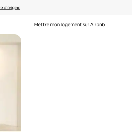
ue d'origine
Mettre mon logement sur Airbnb
sant glisser.