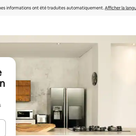
nes informations ont été traduites automatiquement. 
Afficher la lang
e
un
s
hes vers le haut et vers le bas pour les parcourir ou en appuyant et en fai