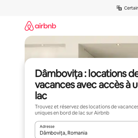
Aller
Certai
directement
au
contenu
Dâmbovița : locations d
vacances avec accès à 
lac
Trouvez et réservez des locations de vacance
uniques en bord de lac sur Airbnb
Adresse
Lorsque les résultats s'affichent, utilisez les flèc