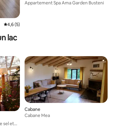
Appartement Spa Ama Garden Busteni
Évaluation moyenne sur la base de 5 commentaires : 4,6 sur 5
4,6 (5)
n lac
Cabane
Cabane Mea
e sel et