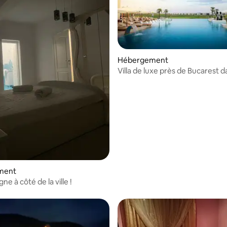
Hébergement
Villa de luxe près de Bucarest 
club de golf
ment
e à côté de la ville !