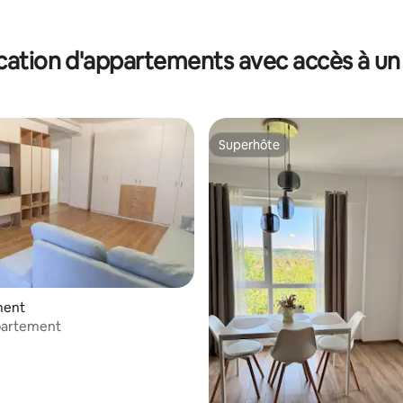
cation d'appartements avec accès à un 
Superhôte
Superhôte
ment
artement
sur la base de 58 commentaires : 5 sur 5