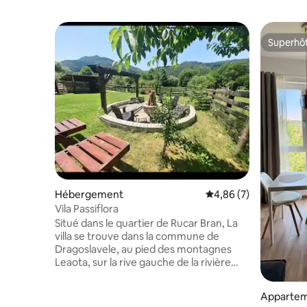
Superhô
Superhô
Hébergement
Évaluation moyenne s
4,86 (7)
Vila Passiflora
Situé dans le quartier de Rucar Bran, La
villa se trouve dans la commune de
Dragoslavele, au pied des montagnes
Leaota, sur la rive gauche de la rivière
Dambovita. Laissez vos soucis à la maison
et venez passer des moments uniques
Apparte
dans cette maison spacieuse et calme