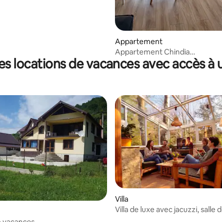
Appartement
Appartement Chindia
es locations de vacances avec accès à u
ParkLake/2 chambres/WiFi
Villa
Villa de luxe avec jacuzzi, salle d
vue sur la montagne
e vacances