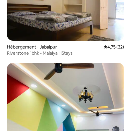
Hébergement ⋅ Jabalpur
Évaluation mo
4,75 (32)
Riverstone 1bhk - Malaiya HStays