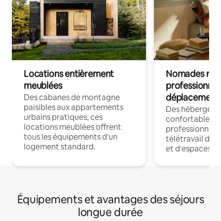
Locations entièrement
Nomades num
meublées
professionnel
déplacement
Des cabanes de montagne
paisibles aux appartements
Des hébergem
urbains pratiques, ces
confortables p
locations meublées offrent
professionnels
tous les équipements d'un
télétravail dis
logement standard.
et d'espaces de
Équipements et avantages des séjours
longue durée