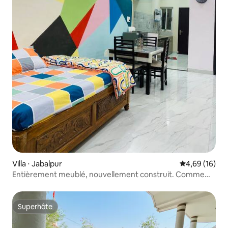
Villa ⋅ Jabalpur
Évaluation mo
4,69 (16)
Entièrement meublé, nouvellement construit. Comme
chez vous, loin de chez vous !
Superhôte
Superhôte