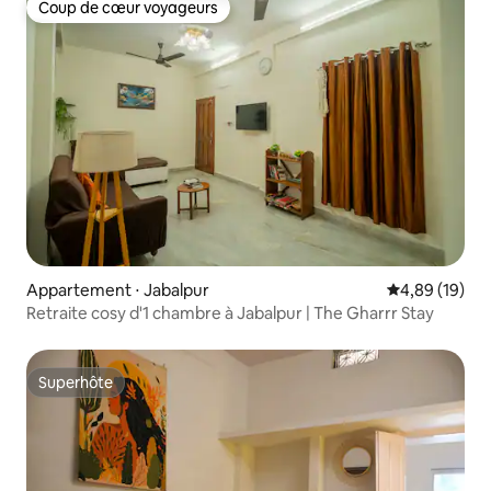
Coup de cœur voyageurs
Coup de cœur voyageurs
Appartement ⋅ Jabalpur
Évaluation mo
4,89 (19)
Retraite cosy d'1 chambre à Jabalpur | The Gharrr Stay
Superhôte
Superhôte