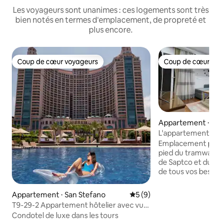
Les voyageurs sont unanimes : ces logements sont très
bien notés en termes d'emplacement, de propreté et
plus encore.
Coup de cœur voyageurs
Coup de cœur vo
Coup de cœur voyageurs
Coup de cœur vo
Appartement ⋅ A
tir
L'appartement co
attend
Emplacement privil
pied du tramway pr
de Saptco et du Br
de tous vos besoins 1 chambre ave
lits, un grand plac
1 salon + chaise inc
Appartement ⋅ San Stefano
Évaluation moyenne sur la 
5 (9)
forme de L avec té
T9-29-2 Appartement hôtelier avec vue
climatisation ! Sal
sur la mer | Vue directe sur la mer
Condotel de luxe dans les tours
spacieux de 3 pièc