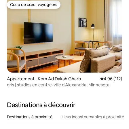
Coup de cœur voyageurs
Coup de cœur voyageurs
Appartement ⋅ Kom Ad Dakah Gharb
Évaluation moy
4,96 (112)
gris | studios en centre-ville d'Alexandria, Minnesota
Destinations à découvrir
Destinations à proximité
Lieux incontournables à proximité