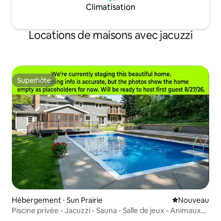
Climatisation
Locations de maisons avec jacuzzi
Superhôte
Superhôte
Hébergement ⋅ Sun Prairie
Nouvel hébe
Nouveau
Piscine privée - Jacuzzi - Sauna - Salle de jeux - Animaux
de compagnie