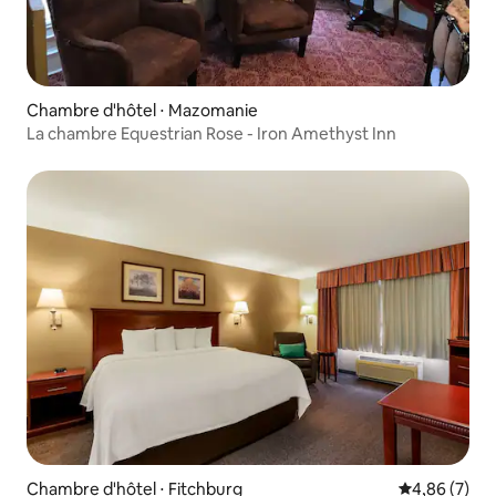
Chambre d'hôtel ⋅ Mazomanie
La chambre Equestrian Rose - Iron Amethyst Inn
Chambre d'hôtel ⋅ Fitchburg
Évaluation m
4,86 (7)