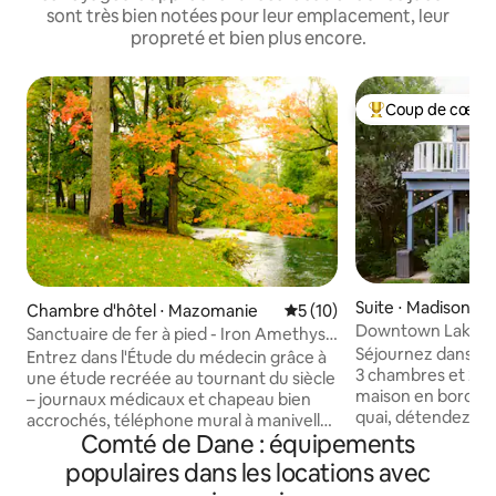
sont très bien notées pour leur emplacement, leur
propreté et bien plus encore.
Coup de cœur 
Coups de cœur vo
Suite ⋅ Madison
Chambre d'hôtel ⋅ Mazomanie
Évaluation moyenne sur la b
5 (10)
Downtown Lake M
Sanctuaire de fer à pied - Iron Amethyst
Paddle, jacuzzi et
Séjournez dans vo
Inn
Entrez dans l'Étude du médecin grâce à
3 chambres et 2 sa
une étude recréée au tournant du siècle
maison en bord de 
– journaux médicaux et chapeau bien
quai, détendez-vou
accrochés, téléphone mural à manivelle
sauna et profitez 
Comté de Dane : équipements
et calendrier ressemblent à un retour
balcon avec un caf
d'un appel à domicile. Passez sous
populaires dans les locations avec
quelques minutes 
l'arche et dans la chambre avec un lit