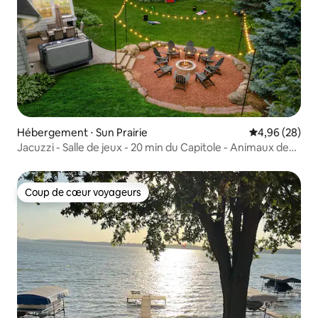
Hébergement ⋅ Sun Prairie
Évaluation mo
4,96 (28)
Jacuzzi - Salle de jeux - 20 min du Capitole - Animaux de
compagnie
Coup de cœur voyageurs
Coup de cœur voyageurs