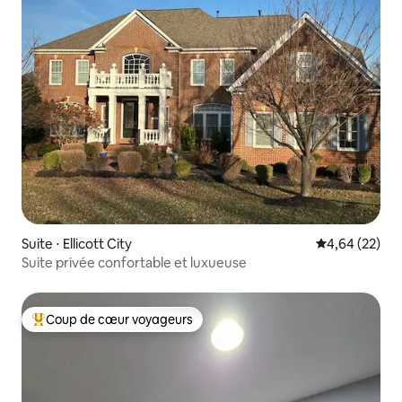
Suite ⋅ Ellicott City
Évaluation mo
4,64 (22)
Suite privée confortable et luxueuse
Coup de cœur voyageurs
Coups de cœur voyageurs les plus appréciés