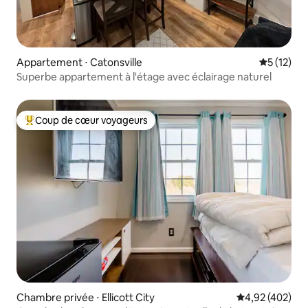
Appartement ⋅ Catonsville
Évaluation
5 (12)
Superbe appartement à l'étage avec éclairage naturel
Coup de cœur voyageurs
Coups de cœur voyageurs les plus appréciés
Chambre privée ⋅ Ellicott City
Évaluation moy
4,92 (402)