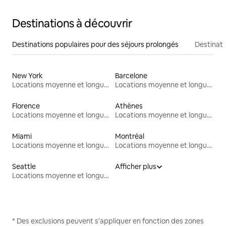
Destinations à découvrir
Destinations populaires pour des séjours prolongés
Destinati
New York
Barcelone
Locations moyenne et longue durée
Locations moyenne et longue durée
Florence
Athènes
Locations moyenne et longue durée
Locations moyenne et longue durée
Miami
Montréal
Locations moyenne et longue durée
Locations moyenne et longue durée
Seattle
Afficher plus
Locations moyenne et longue durée
* Des exclusions peuvent s'appliquer en fonction des zones