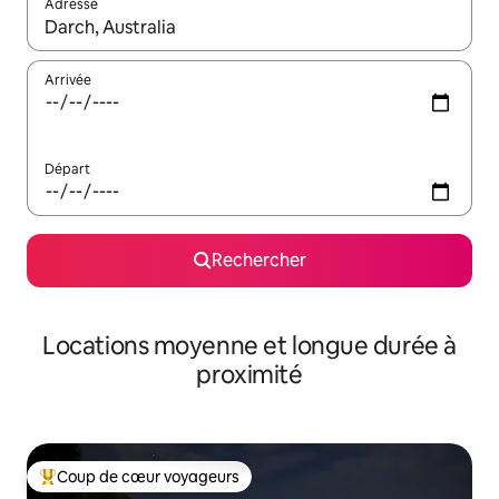
Adresse
Lorsque les résultats s'affichent, utilisez les flèches vers le hau
Arrivée
Départ
Rechercher
Locations moyenne et longue durée à
proximité
Coup de cœur voyageurs
Coups de cœur voyageurs les plus appréciés