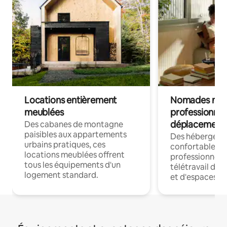
Locations entièrement
Nomades num
meublées
professionnel
déplacement
Des cabanes de montagne
paisibles aux appartements
Des hébergem
urbains pratiques, ces
confortables p
locations meublées offrent
professionnels
tous les équipements d'un
télétravail dis
logement standard.
et d'espaces de