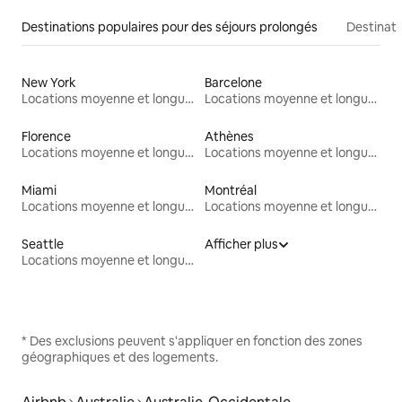
Destinations populaires pour des séjours prolongés
Destinati
New York
Barcelone
Locations moyenne et longue durée
Locations moyenne et longue durée
Florence
Athènes
Locations moyenne et longue durée
Locations moyenne et longue durée
Miami
Montréal
Locations moyenne et longue durée
Locations moyenne et longue durée
Seattle
Afficher plus
Locations moyenne et longue durée
* Des exclusions peuvent s'appliquer en fonction des zones
géographiques et des logements.