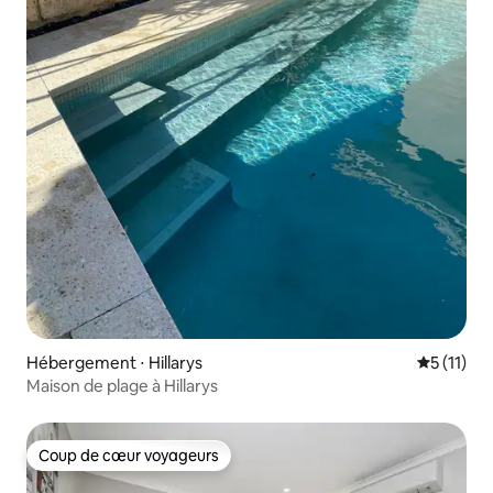
Hébergement ⋅ Hillarys
Évaluatio
5 (11)
Maison de plage à Hillarys
Coup de cœur voyageurs
Coup de cœur voyageurs