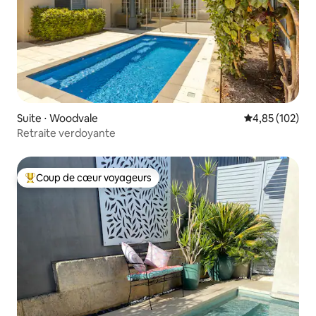
Suite ⋅ Woodvale
Évaluation moy
4,85 (102)
Retraite verdoyante
Coup de cœur voyageurs
Coups de cœur voyageurs les plus appréciés