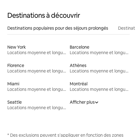
Destinations à découvrir
Destinations populaires pour des séjours prolongés
Destinati
New York
Barcelone
Locations moyenne et longue durée
Locations moyenne et longue durée
Florence
Athènes
Locations moyenne et longue durée
Locations moyenne et longue durée
Miami
Montréal
Locations moyenne et longue durée
Locations moyenne et longue durée
Seattle
Afficher plus
Locations moyenne et longue durée
* Des exclusions peuvent s'appliquer en fonction des zones