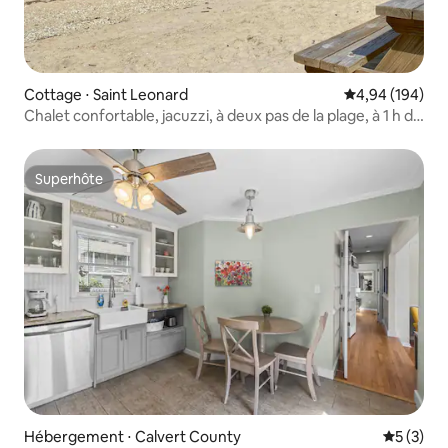
Cottage ⋅ Saint Leonard
Évaluation moy
4,94 (194)
Chalet confortable, jacuzzi, à deux pas de la plage, à 1 h de
Washington
Superhôte
Superhôte
Hébergement ⋅ Calvert County
Évaluatio
5 (3)