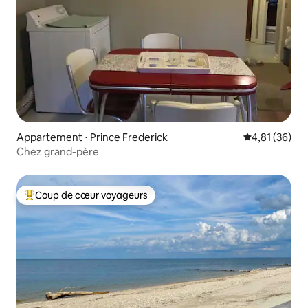
Appartement ⋅ Prince Frederick
Évaluation mo
4,81 (36)
Chez grand-père
Coup de cœur voyageurs
Coups de cœur voyageurs les plus appréciés