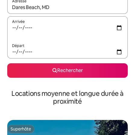
Adresse
Lorsque les résultats s'affichent, utilisez les flèches vers le hau
Arrivée
Départ
Rechercher
Locations moyenne et longue durée à
proximité
Superhôte
Superhôte