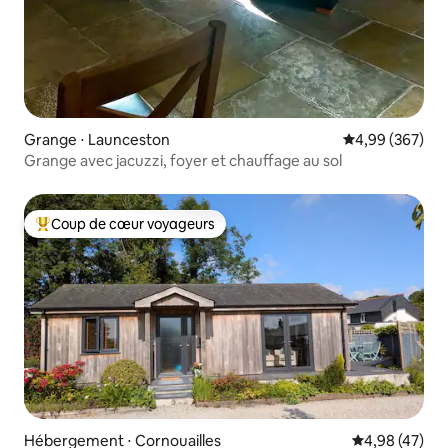
Grange ⋅ Launceston
Évaluation moy
4,99 (367)
Grange avec jacuzzi, foyer et chauffage au sol
Coup de cœur voyageurs
Coups de cœur voyageurs les plus appréciés
Hébergement ⋅ Cornouailles
Évaluation mo
4,98 (47)