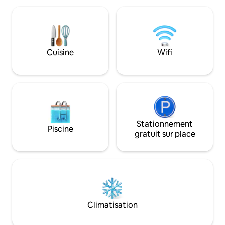
vivre une expérience hors du commun.
belles terres agr
Le refuge rustique ultime où le luxe
paisible à quelques
artisanal rencontre le chalet de
c'est une base idé
campagne. À l'abri des regards, avec un
pause en Cornouai
jacuzzi, un sauna et un
facile aux destinat
Cuisine
Wifi
massothérapeute disponible, ce
plages magnifiqu
sanctuaire plaira aux couples à la
célèbres.
recherche d'un séjour de pur plaisir !
Stationnement
Piscine
gratuit sur place
Climatisation