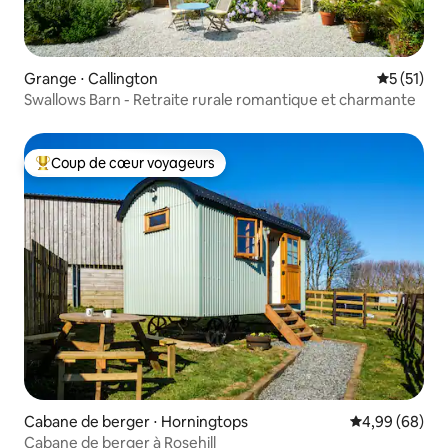
Grange ⋅ Callington
Évaluation
5 (51)
Swallows Barn - Retraite rurale romantique et charmante
Coup de cœur voyageurs
Coups de cœur voyageurs les plus appréciés
Cabane de berger ⋅ Horningtops
Évaluation mo
4,99 (68)
Cabane de berger à Rosehill