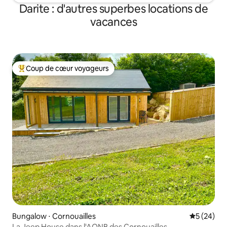
Darite : d'autres superbes locations de
vacances
Coup de cœur voyageurs
Coups de cœur voyageurs les plus appréciés
Bungalow ⋅ Cornouailles
Évaluation
5 (24)
La Jeep House dans l'AONB des Cornouailles