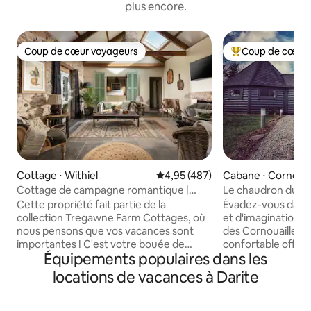
plus encore.
Coup de cœur voyageurs
Coup de cœur 
Coup de cœur voyageurs
Coups de cœur vo
Cottage ⋅ Withiel
Évaluation moyenne sur la base 
4,95 (487)
Cabane ⋅ Cornouai
Cottage de campagne romantique |
Le chaudron du so
Jacuzzi | Sauna
Potter
Cette propriété fait partie de la
Évadez-vous dans
collection Tregawne Farm Cottages, où
et d'imagination d
nous pensons que vos vacances sont
des Cornouailles.
importantes ! C'est votre bouée de
confortable offre
Équipements populaires dans les
sauvetage pour garder votre santé
confortable et relaxante.
mentale, une chance de renouer avec
nom l'indique, ce
locations de vacances à Darite
vous-même ; c'est une chance de vous
offre de la magie 
détendre, une chance de vous
clins d'œil à un gra
déconnecter et, en effet, une chance de
certaine école de 