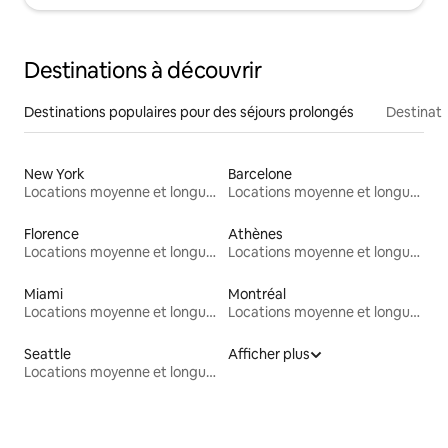
Destinations à découvrir
Destinations populaires pour des séjours prolongés
Destinati
New York
Barcelone
Locations moyenne et longue durée
Locations moyenne et longue durée
Florence
Athènes
Locations moyenne et longue durée
Locations moyenne et longue durée
Miami
Montréal
Locations moyenne et longue durée
Locations moyenne et longue durée
Seattle
Afficher plus
Locations moyenne et longue durée