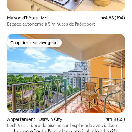
Maison d'hôtes ⋅ Moil
Évaluation moy
4,88 (194)
Espace autonome à 5 minutes de l'aéroport
Coup de cœur voyageurs
Coup de cœur voyageurs
Appartement ⋅ Darwin City
Évaluation m
4,8 (65)
Lush Vista : bord de piscine sur l'Esplanade avec balcon
Le confort d'un chez-soi et des tarifs