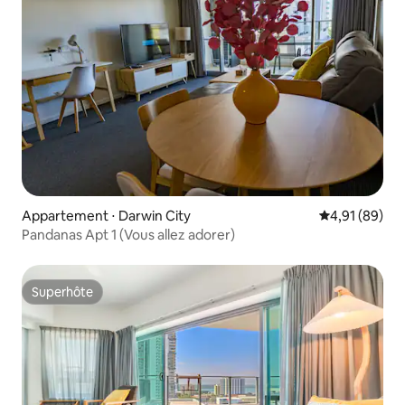
Appartement ⋅ Darwin City
Évaluation mo
4,91 (89)
Pandanas Apt 1 (Vous allez adorer)
Superhôte
Superhôte