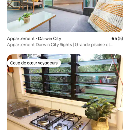
Appartement ⋅ Darwin City
Évaluatio
5 (5)
Appartement Darwin City Sights | Grande piscine et
parking GRATUIT
Coup de cœur voyageurs
Coup de cœur voyageurs