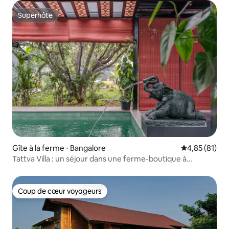
Superhôte
Superhôte
Gîte à la ferme ⋅ Bangalore
Évaluation mo
4,85 (81)
Tattva Villa : un séjour dans une ferme-boutique à
Bangalore
Coup de cœur voyageurs
Coup de cœur voyageurs