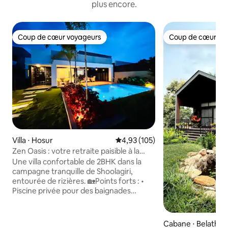
plus encore.
Coup de cœur voyageurs
Coup de cœur vo
Coup de cœur voyageurs
Coup de cœur vo
Villa ⋅ Hosur
Évaluation moyenne sur la base 
4,93 (105)
Zen Oasis : votre retraite paisible à la
ferme
Une villa confortable de 2BHK dans la
campagne tranquille de Shoolagiri,
entourée de rizières. 🏡Points forts : •
Piscine privée pour des baignades
rafraîchissantes et des jeux de piscine
• Pont de baignade pour déjeuner/dîner
sous les étoiles • Terrasse panoramique
Cabane ⋅ Belathur