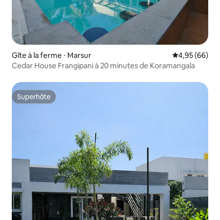
Gîte à la ferme ⋅ Marsur
Évaluation mo
4,95 (66)
Cedar House Frangipani à 20 minutes de Koramangala
Superhôte
Superhôte