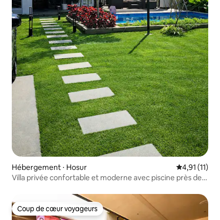
Hébergement ⋅ Hosur
Évaluation m
4,91 (11)
Villa privée confortable et moderne avec piscine près de
Bangalore
Coup de cœur voyageurs
Coup de cœur voyageurs