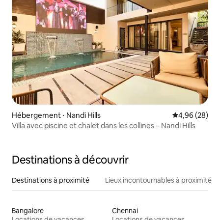
Hébergement ⋅ Nandi Hills
Évaluation mo
4,96 (28)
Villa avec piscine et chalet dans les collines – Nandi Hills
Destinations à découvrir
Destinations à proximité
Lieux incontournables à proximité
Bangalore
Chennai
Locations de vacances
Locations de vacances