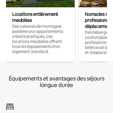
Locations entièrement
Nomades num
meublées
professionnel
déplacement
Des cabanes de montagne
paisibles aux appartements
Des hébergem
urbains pratiques, ces
confortables p
locations meublées offrent
professionnels
tous les équipements d'un
télétravail dis
logement standard.
et d'espaces de
Équipements et avantages des séjours
longue durée