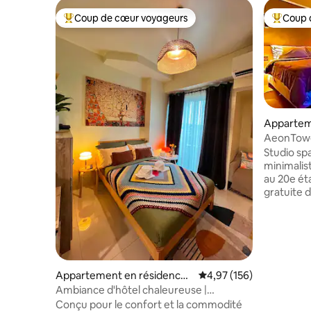
Coup de cœur voyageurs
Coup 
Coups de cœur voyageurs les plus appréciés
Coups de
Appartem
Davao Cit
AeonTower
salle de 
Studio sp
minimalis
au 20e étage 
gratuite d
sport pou
facile au
ce logeme
du centr
plus de 3
services 
Appartement en résidence ⋅
Évaluation moyenne sur
4,97 (156)
détail, de
Davao City
Ambiance d'hôtel chaleureuse |
divertiss
Superhôte | Wi-Fi | Centre commercial
Conçu pour le confort et la commodité
voiture de