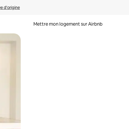
ue d'origine
Mettre mon logement sur Airbnb
sant glisser.