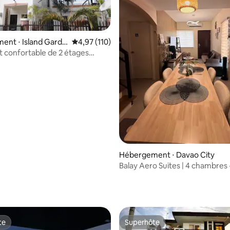
ent ⋅ Island Garde
Évaluation moyenne sur la base de 110 comme
4,97 (110)
Samal
confortable de 2 étages
ent meublé 3 chambres/Wifi
 sur la base de 23 commentaires : 5 sur 5
Hébergement ⋅ Davao City
Balay Aero Suites | 4 chambres 
l'aéroport et du centre commer
Davao
te
Superhôte
te
Superhôte