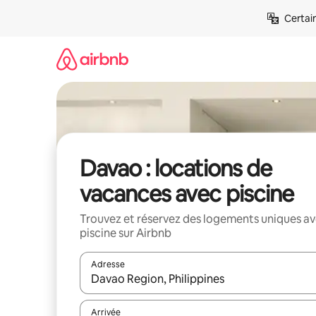
Aller
Certai
directement
au
contenu
Davao : locations de
vacances avec piscine
Trouvez et réservez des logements uniques a
piscine sur Airbnb
Adresse
Lorsque les résultats s'affichent, utilisez les flèc
Arrivée