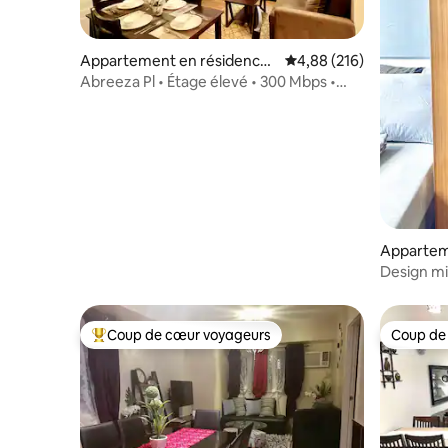
Appartement en résidence ⋅
Évaluation moyenne sur 
4,88 (216)
Davao City
Abreeza Pl • Étage élevé • 300 Mbps •
Netflix • PS4 • TV 4K
Appartem
Davao Cit
Design mi
centre-vil
Coup de cœur voyageurs
Coup de
Coups de cœur voyageurs les plus appréciés
Coup de