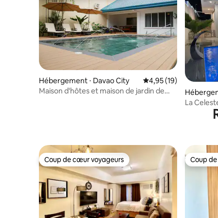
Hébergement ⋅ Davao City
Évaluation moyenne su
4,95 (19)
Maison d'hôtes et maison de jardin de
Hébergem
Felisa (avec piscine)
n City of 
La Celeste 
Samal
Coup de cœur voyageurs
Coup de
Coup de cœur voyageurs
Coup de