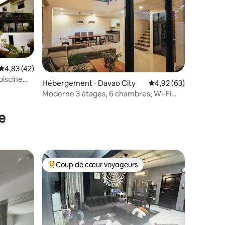
Évaluation moyenne sur la base de 42 commentaires : 4,83 sur 5
4,83 (42)
piscine
Hébergement ⋅ Davao City
Évaluation moyenne su
4,92 (63)
Moderne 3 étages, 6 chambres, Wi-Fi
taires : 4,94 sur 5
rapide 500 Mbps
e
Coup de cœur voyageurs
Coups de cœur voyageurs les plus appréciés