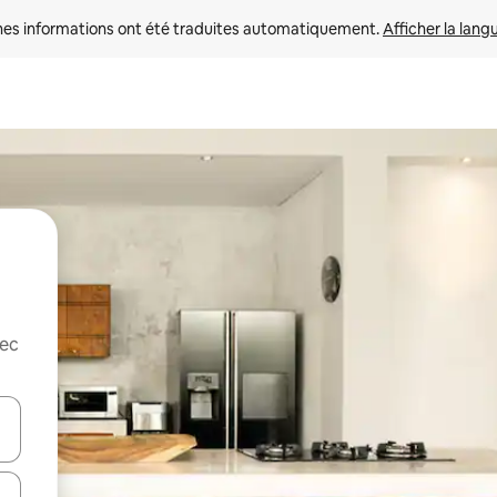
nes informations ont été traduites automatiquement. 
Afficher la lang
vec
hes vers le haut et vers le bas pour les parcourir ou en appuyant et en fai