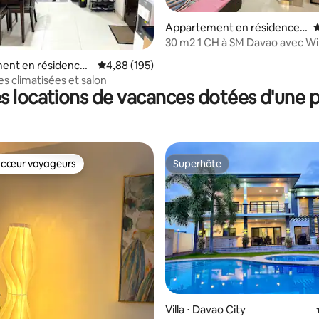
Appartement en résidence ⋅
É
Davao City
30 m2 1 CH à SM Davao avec WiF
Netflix, lave-linge
la base de 188 commentaires : 4,95 sur 5
ent en résidence ⋅
Évaluation moyenne sur la base de 195 commen
4,88 (195)
y
s climatisées et salon
s locations de vacances dotées d'une p
 cœur voyageurs
Superhôte
 cœur voyageurs
Superhôte
Villa ⋅ Davao City