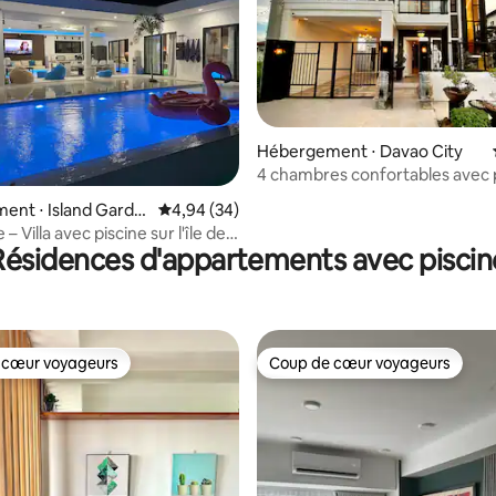
Hébergement ⋅ Davao City
4 chambres confortables avec 
r la base de 19 commentaires : 4,95 sur 5
familiale pour se retrouver
ent ⋅ Island Garde
Évaluation moyenne sur la base de 34 commen
4,94 (34)
Samal
– Villa avec piscine sur l'île de
Résidences d'appartements avec piscin
 cœur voyageurs
Coup de cœur voyageurs
 cœur voyageurs
Coup de cœur voyageurs