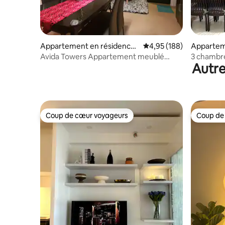
Appartement en résidence ⋅
Évaluation moyenne sur 
4,95 (188)
Appartem
Davao City
Davao Cit
Avida Towers Appartement meublé
3 chambre
Autre
2 chambres 58 m²
Coup de cœur voyageurs
Coup de
Coup de cœur voyageurs
Coup de