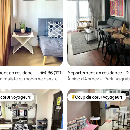
la base de 216 commentaires : 4,88 sur 5
ent en résidence ⋅
Évaluation moyenne sur la base de 191 comme
4,86 (191)
Appartement en résidence ⋅ D
y
ao City
nimaliste et moderne dans le
À pied d'Abreeza | Parking gratui
le
chambre moderne 50 m²
 cœur voyageurs
Coup de cœur voyageurs
 cœur voyageurs
Coups de cœur voyageurs les p