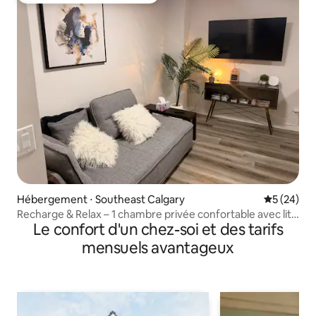
Hébergement ⋅ Southeast Calgary
Évaluation
5 (24)
Recharge & Relax – 1 chambre privée confortable avec lit
Le confort d'un chez-soi et des tarifs
Queen Size – Calgary
mensuels avantageux