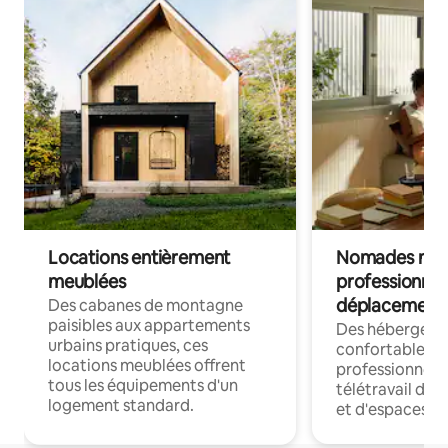
Locations entièrement
Nomades num
meublées
professionnel
déplacement
Des cabanes de montagne
paisibles aux appartements
Des hébergem
urbains pratiques, ces
confortables p
locations meublées offrent
professionnels
tous les équipements d'un
télétravail dis
logement standard.
et d'espaces de