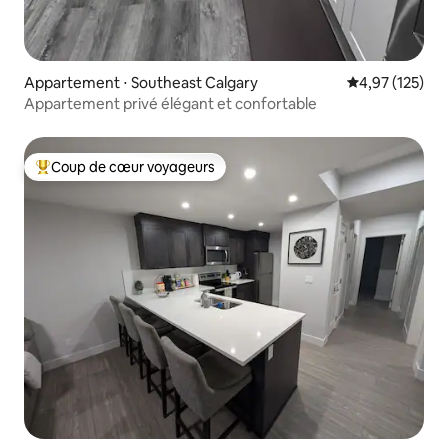
Appartement ⋅ Southeast Calgary
Évaluation moy
4,97 (125)
Appartement privé élégant et confortable
Coup de cœur voyageurs
Coups de cœur voyageurs les plus appréciés