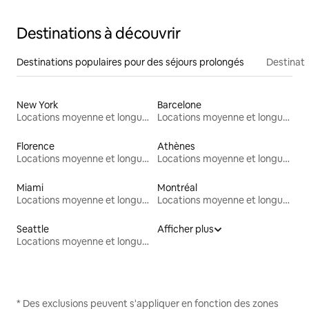
Destinations à découvrir
Destinations populaires pour des séjours prolongés
Destinati
New York
Barcelone
Locations moyenne et longue durée
Locations moyenne et longue durée
Florence
Athènes
Locations moyenne et longue durée
Locations moyenne et longue durée
Miami
Montréal
Locations moyenne et longue durée
Locations moyenne et longue durée
Seattle
Afficher plus
Locations moyenne et longue durée
* Des exclusions peuvent s'appliquer en fonction des zones