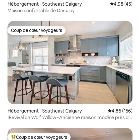
Hébergement ⋅ Southeast Calgary
Évaluation mo
4,98 (45)
Maison confortable de DaraJay
Coup de cœur voyageurs
Coup de cœur voyageurs
Hébergement ⋅ Southeast Calgary
Évaluation moy
4,86 (156)
|Revival on Wolf Willow~Ancienne maison modèle près du
golf
Coup de cœur voyageurs
Coups de cœur voyageurs les plus appréciés