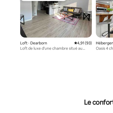
Loft ⋅ Dearborn
Évaluation moyenne su
4,91 (93)
Hébergem
Loft de luxe d'une chambre situé au
Oasis 4 c
centre de tout !
Près de 
Le confor