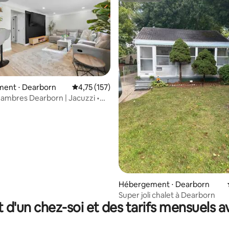
r la base de 93 commentaires : 4,91 sur 5
ent ⋅ Dearborn
Évaluation moyenne sur la base de 157 comme
4,75 (157)
hambres Dearborn | Jacuzzi •
DTW
Hébergement ⋅ Dearborn
Super joli chalet à Dearborn
t d'un chez-soi et des tarifs mensuels 