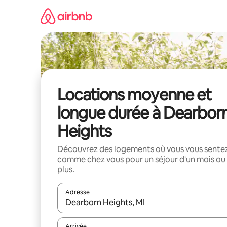
Aller
directement
au
contenu
Locations moyenne et
longue durée à Dearbor
Heights
Découvrez des logements où vous vous sente
comme chez vous pour un séjour d'un mois ou
plus.
Adresse
Lorsque les résultats s'affichent, utilisez les flèc
Arrivée