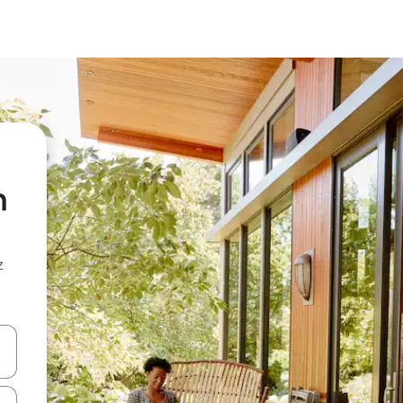
n
z
hes vers le haut et vers le bas pour les parcourir ou en appuyant et en fai