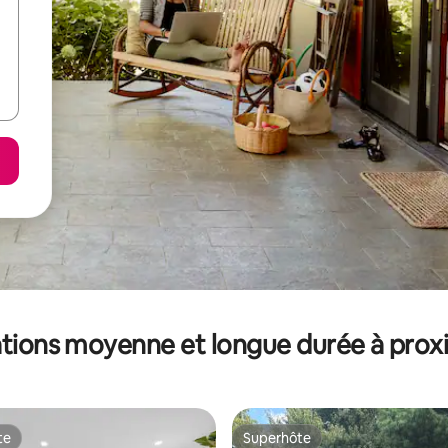
tions moyenne et longue durée à prox
te
Superhôte
te
Superhôte