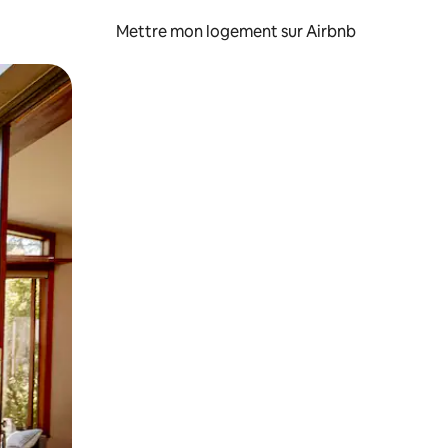
Mettre mon logement sur Airbnb
sant glisser.