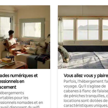
des numériques et
Vous allez vous y plaire
essionnels en
Parfois, l'hébergement fai
voyage. Qu'il s'agisse de
acement
cabanes à flanc de falais
hébergements
de péniches tranquilles, 
rtables pour les
locations sont dotées de
ssionnels nomades et en
caractéristiques uniques
ravail disposant du wifi