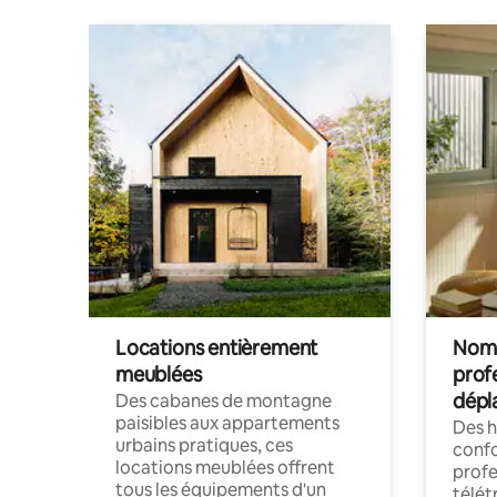
Locations entièrement
Noma
meublées
prof
dépl
Des cabanes de montagne
paisibles aux appartements
Des 
urbains pratiques, ces
confo
locations meublées offrent
profe
tous les équipements d'un
télét