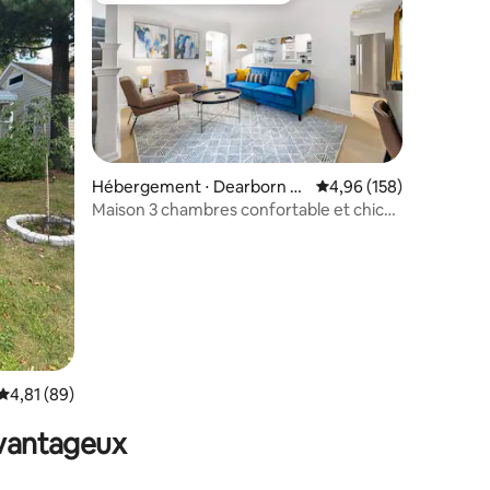
ntaires : 4,75 sur 5
Hébergement ⋅ Dearborn H
Évaluation moyenne sur
4,96 (158)
eights
Maison 3 chambres confortable et chic
près de *l'aéroport*Beaumont*du
centre-ville
Évaluation moyenne sur la base de 89 commentaires : 4,81 sur 5
4,81 (89)
avantageux