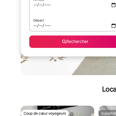
Départ
Rechercher
Loca
Coup de cœur voyageurs
Superhô
Coup de cœur voyageurs
Superhô