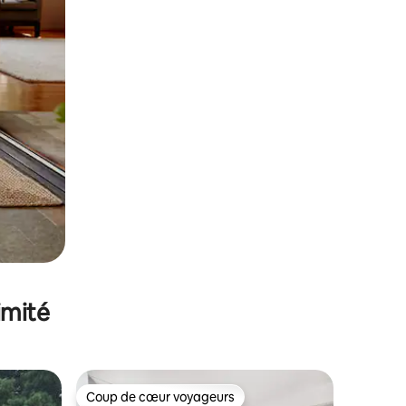
imité
Coup de cœur voyageurs
Coup de cœur voyageurs