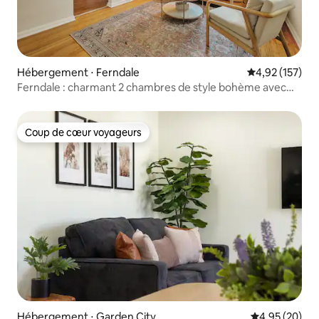
Hébergement ⋅ Ferndale
Évaluation moy
4,92 (157)
Ferndale : charmant 2 chambres de style bohème avec
cour clôturée
Coup de cœur voyageurs
Coup de cœur voyageurs
Hébergement ⋅ Garden City
Évaluation mo
4,95 (20)