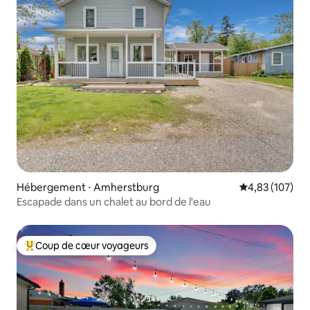
Hébergement ⋅ Amherstburg
Évaluation moy
4,83 (107)
Escapade dans un chalet au bord de l'eau
Coup de cœur voyageurs
Coups de cœur voyageurs les plus appréciés