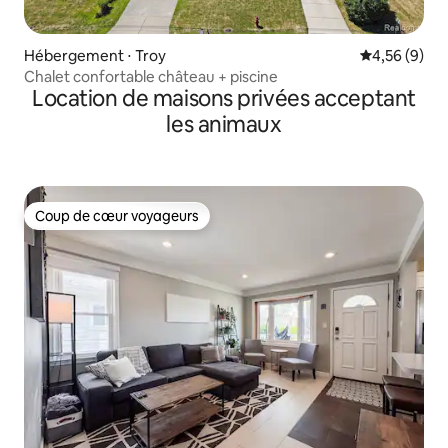
Hébergement ⋅ Troy
Évaluation m
4,56 (9)
Chalet confortable château + piscine
Location de maisons privées acceptant
les animaux
Coup de cœur voyageurs
Coup de cœur voyageurs