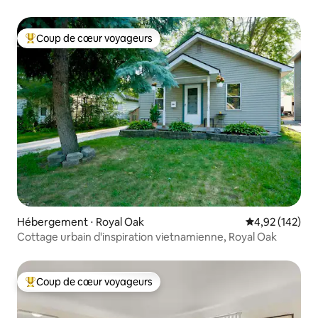
Coup de cœur voyageurs
Coups de cœur voyageurs les plus appréciés
Hébergement ⋅ Royal Oak
Évaluation moy
4,92 (142)
Cottage urbain d'inspiration vietnamienne, Royal Oak
Coup de cœur voyageurs
Coups de cœur voyageurs les plus appréciés