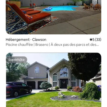
Hébergement ⋅ Clawson
Évaluation
5 (33)
Piscine chauffée | Brasero | À deux pas des parcs et des
restaurants
Superhôte
Superhôte