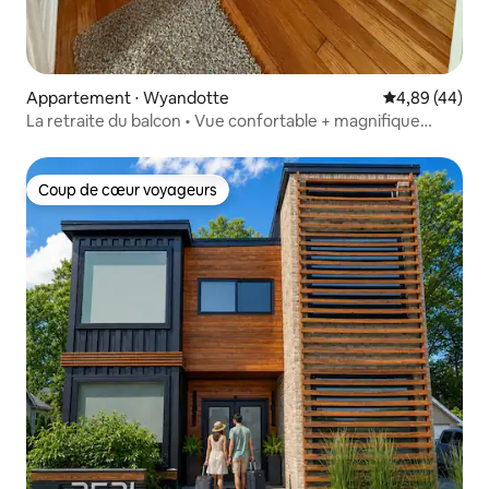
Appartement ⋅ Wyandotte
Évaluation mo
4,89 (44)
La retraite du balcon • Vue confortable + magnifique
balcon
Coup de cœur voyageurs
Coup de cœur voyageurs