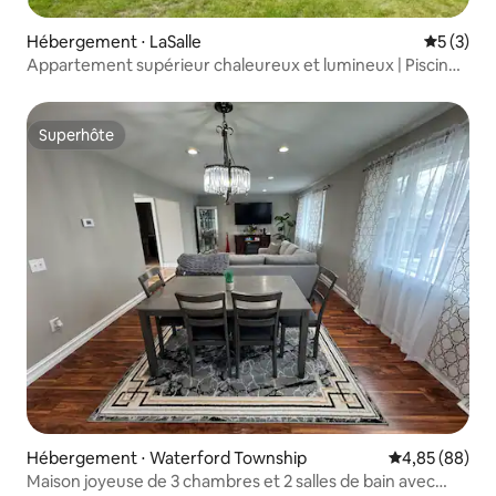
Hébergement ⋅ LaSalle
Évaluatio
5 (3)
Appartement supérieur chaleureux et lumineux | Piscine
+ café + grande allée
Superhôte
Superhôte
Hébergement ⋅ Waterford Township
Évaluation mo
4,85 (88)
Maison joyeuse de 3 chambres et 2 salles de bain avec