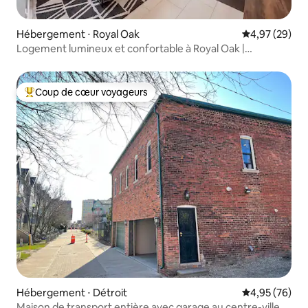
Hébergement ⋅ Royal Oak
Évaluation mo
4,97 (29)
Logement lumineux et confortable à Royal Oak |
Emplacement idéal
Coup de cœur voyageurs
Coups de cœur voyageurs les plus appréciés
Hébergement ⋅ Détroit
Évaluation mo
4,95 (76)
Maison de transport entière avec garage au centre-ville