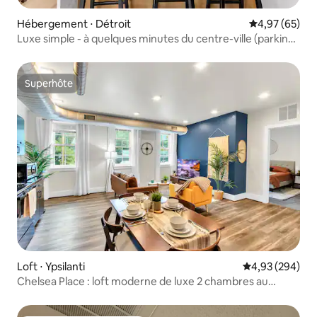
Hébergement ⋅ Détroit
Évaluation mo
4,97 (65)
Luxe simple - à quelques minutes du centre-ville (parking
privé)
Superhôte
Superhôte
Loft ⋅ Ypsilanti
Évaluation moy
4,93 (294)
Chelsea Place : loft moderne de luxe 2 chambres au
centre-ville