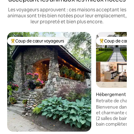
Les voyageurs approuvent : ces maisons acceptant les
animaux sont très bien notées pour leur emplacement,
leur propreté et bien plus encore.
Coup de cœur voyageurs
Coup de cœur 
Coups de cœur voyageurs les plus appréciés
Coups de cœur vo
Hébergement ⋅ P
Retraite de charme
• brasero
Bienvenue dans n
et charmante de 1
(2 salles de bain a
bain complètes, n
du cœur du centre