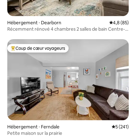
Hébergement ⋅ Dearborn
Évaluation m
4,8 (85)
Récemment rénové 4 chambres 2 salles de bain Centre-
ville de Dearborn
Coup de cœur voyageurs
Coups de cœur voyageurs les plus appréciés
Hébergement ⋅ Ferndale
Évaluation 
5 (241)
Petite maison sur la prairie