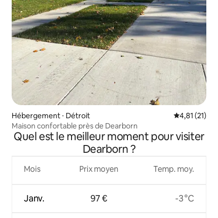
Hébergement ⋅ Détroit
Évaluation mo
4,81 (21)
Maison confortable près de Dearborn
Quel est le meilleur moment pour visiter
Dearborn ?
Mois
Prix moyen
Temp. moy.
Janv.
97 €
-3 °C