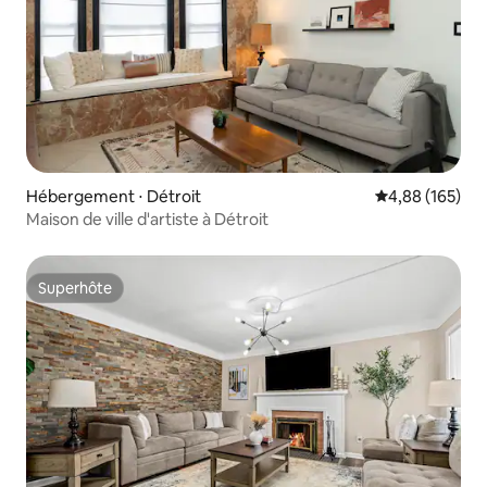
Hébergement ⋅ Détroit
Évaluation moy
4,88 (165)
Maison de ville d'artiste à Détroit
Superhôte
Superhôte