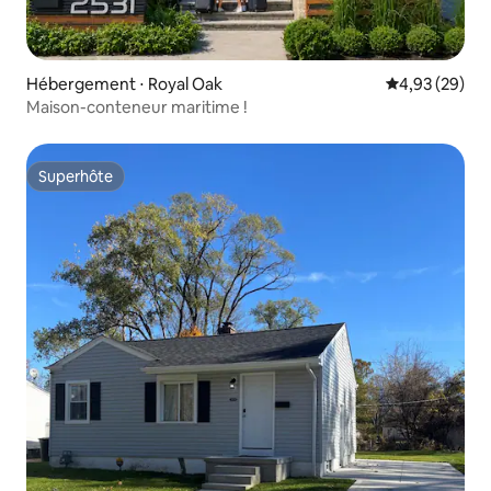
Hébergement ⋅ Royal Oak
Évaluation mo
4,93 (29)
Maison-conteneur maritime !
Superhôte
Superhôte