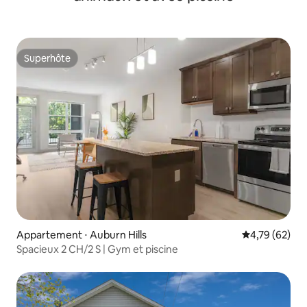
Superhôte
Superhôte
Appartement ⋅ Auburn Hills
Évaluation mo
4,79 (62)
Spacieux 2 CH/2 S | Gym et piscine