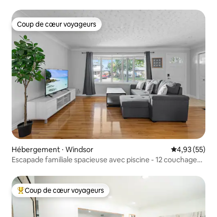
piscine
Coup de cœur voyageurs
Coup de cœur voyageurs
Hébergement ⋅ Windsor
Évaluation mo
4,93 (55)
Escapade familiale spacieuse avec piscine - 12 couchages -
2 téléviseurs
Coup de cœur voyageurs
Coups de cœur voyageurs les plus appréciés