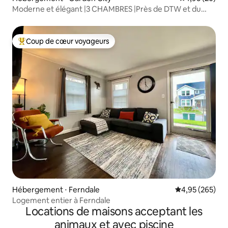
Moderne et élégant |3 CHAMBRES |Près de DTW et du
centre-ville de Detroit
Coup de cœur voyageurs
Coups de cœur voyageurs les plus appréciés
Hébergement ⋅ Ferndale
Évaluation moy
4,95 (265)
Logement entier à Ferndale
Locations de maisons acceptant les
animaux et avec piscine