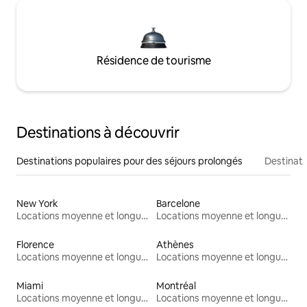
Résidence de tourisme
Destinations à découvrir
Destinations populaires pour des séjours prolongés
Destinati
New York
Barcelone
Locations moyenne et longue durée
Locations moyenne et longue durée
Florence
Athènes
Locations moyenne et longue durée
Locations moyenne et longue durée
Miami
Montréal
Locations moyenne et longue durée
Locations moyenne et longue durée