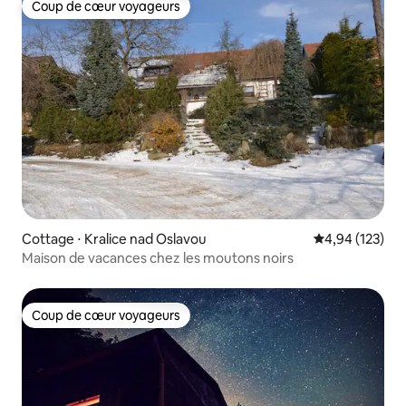
Coup de cœur voyageurs
Coup de cœur voyageurs
Cottage ⋅ Kralice nad Oslavou
Évaluation moy
4,94 (123)
Maison de vacances chez les moutons noirs
Coup de cœur voyageurs
Coup de cœur voyageurs