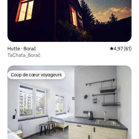
Hutte ⋅ Borač
Évaluation mo
4,97 (61)
TaChata_Borač
Coup de cœur voyageurs
Coup de cœur voyageurs