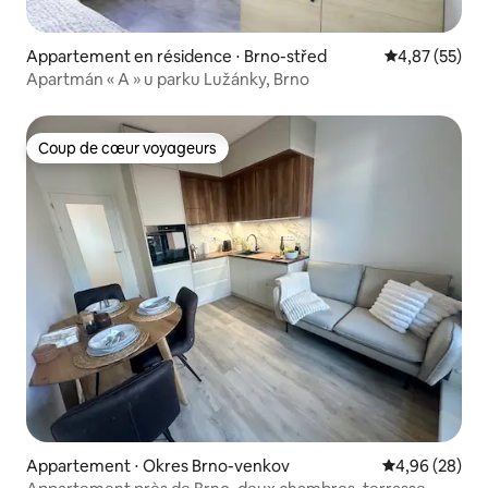
Appartement en résidence ⋅ Brno-střed
Évaluation mo
4,87 (55)
Apartmán « A » u parku Lužánky, Brno
Coup de cœur voyageurs
Coup de cœur voyageurs
Appartement ⋅ Okres Brno-venkov
Évaluation mo
4,96 (28)