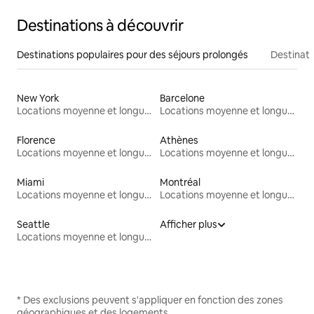
Destinations à découvrir
Destinations populaires pour des séjours prolongés
Destinati
New York
Barcelone
Locations moyenne et longue durée
Locations moyenne et longue durée
Florence
Athènes
Locations moyenne et longue durée
Locations moyenne et longue durée
Miami
Montréal
Locations moyenne et longue durée
Locations moyenne et longue durée
Seattle
Afficher plus
Locations moyenne et longue durée
* Des exclusions peuvent s'appliquer en fonction des zones
géographiques et des logements.