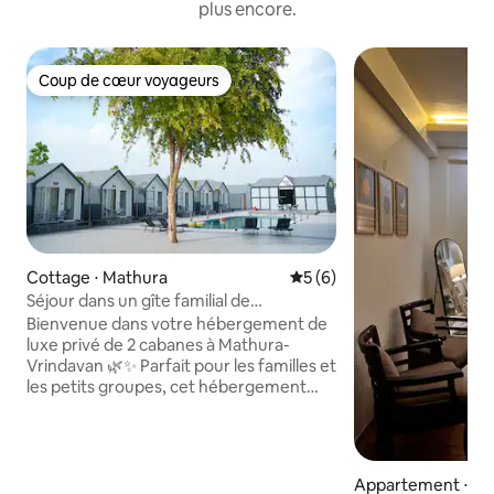
plus encore.
Coup de cœur voyageurs
Coup de cœur voyageurs
Cottage ⋅ Mathura
Évaluation moyenne sur la 
5 (6)
Séjour dans un gîte familial de
luxe | 2 chambres au bord de la piscine à
Bienvenue dans votre hébergement de
Mathura
luxe privé de 2 cabanes à Mathura-
Vrindavan 🌿✨ Parfait pour les familles et
les petits groupes, cet hébergement
propose 2 chambres spacieuses, 2 salles
de bains attenantes, un accès à la
piscine, une connexion Wi-Fi rapide, une
télévision connectée, un parking gratuit
Appartement ⋅ Vr
et une arrivée autonome pour jusqu'à