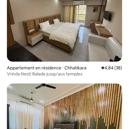
Appartement en résidence ⋅ Chhatikara
Évaluation mo
4,84 (38)
Vrinda Nest| Balade jusqu'aux temples