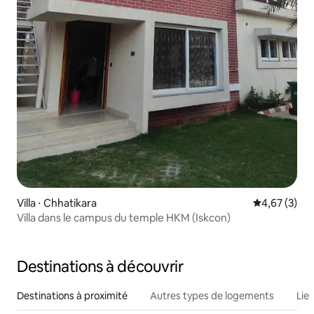
Villa ⋅ Chhatikara
Évaluation m
4,67 (3)
Villa dans le campus du temple HKM (Iskcon)
Destinations à découvrir
Destinations à proximité
Autres types de logements
Lie