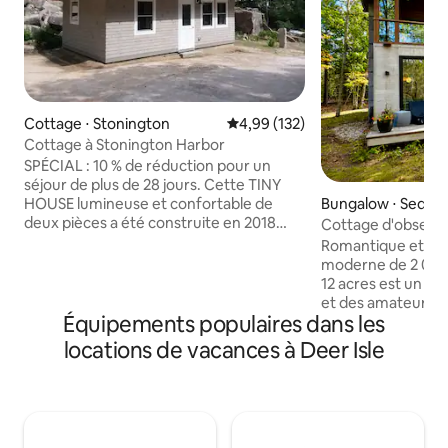
Cottage ⋅ Stonington
Évaluation moyenne sur la base 
4,99 (132)
Cottage à Stonington Harbor
SPÉCIAL : 10 % de réduction pour un
séjour de plus de 28 jours. Cette TINY
Bungalow ⋅ Sedgw
HOUSE lumineuse et confortable de
deux pièces a été construite en 2018
Cottage d'observat
comme suite de lune de miel. Une
et moderne @Dia
Romantique et lux
cuisine complète avec ustensiles de
moderne de 2 000 
cuisine, vaisselle, cafetière, micro-
12 acres est un fa
ondes. Une pompe à chaleur fournit le
et des amateurs de
chauffage et la climatisation. Table de
Équipements populaires dans les
1 heure du parc na
pique-nique ombragée et barbecue au
Bar Harbor ; à 10 
locations de vacances à Deer Isle
propane. Parking pour une seule voiture
de la randonnée et
(pas de camion ni de remorque). Posez
Terrasse d'observa
une question sur le stationnement
salles de bain com
supplémentaire. Un chien bien élevé est
douche à vapeur *
autorisé, notez des frais pour les
équipée avec réfr