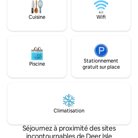
animaux de 35 $ . Pas d'autres animaux
sous le comptoir 
de compagnie ni d'enfants. Pas de
gaz, une à l'intéri
télévision, bon wifi. 22h zone calme.
terrasse couverte 
Cuisine
Wifi
draps et oreillers 
streaming, barbecu
recharge pour véh
Stationnement
Piscine
gratuit sur place
Climatisation
Séjournez à proximité des sites
incontournables de Deer Isle