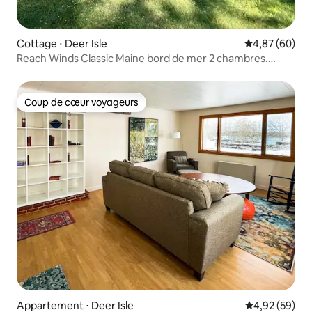
Cottage ⋅ Deer Isle
Évaluation mo
4,87 (60)
Reach Winds Classic Maine bord de mer 2 chambres.
chalet
Coup de cœur voyageurs
Coup de cœur voyageurs
Appartement ⋅ Deer Isle
Évaluation mo
4,92 (59)