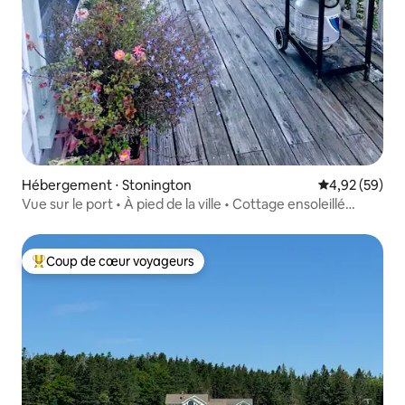
Hébergement ⋅ Stonington
Évaluation mo
4,92 (59)
Vue sur le port • À pied de la ville • Cottage ensoleillé
2 chambres
Coup de cœur voyageurs
Coups de cœur voyageurs les plus appréciés