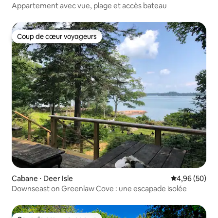
Appartement avec vue, plage et accès bateau
Coup de cœur voyageurs
Coup de cœur voyageurs
Cabane ⋅ Deer Isle
Évaluation mo
4,96 (50)
Downseast on Greenlaw Cove : une escapade isolée