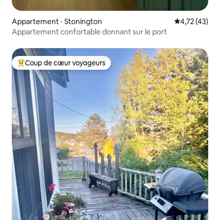
Appartement ⋅ Stonington
Évaluation mo
4,72 (43)
Appartement confortable donnant sur le port
Coup de cœur voyageurs
Coups de cœur voyageurs les plus appréciés