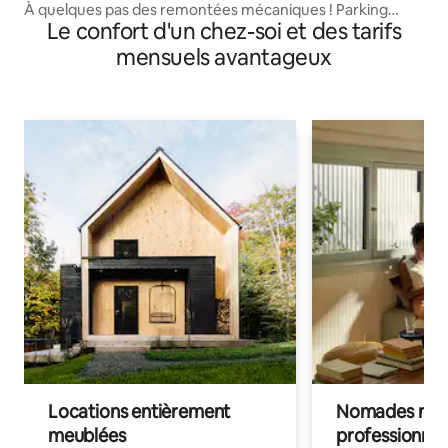
À quelques pas des remontées mécaniques ! Parking
Le confort d'un chez-soi et des tarifs
garage inclus !
mensuels avantageux
Locations entièrement
Nomades num
meublées
professionnel