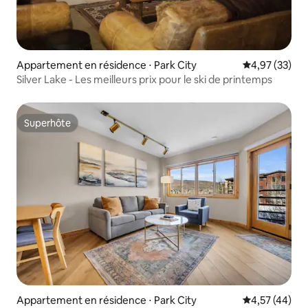
Appartement en résidence ⋅ Park City
Évaluation mo
4,97 (33)
Silver Lake - Les meilleurs prix pour le ski de printemps
Superhôte
Superhôte
Appartement en résidence ⋅ Park City
Évaluation mo
4,57 (44)