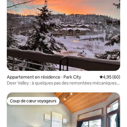
Appartement en résidence ⋅ Park City
Évaluation mo
4,95 (60)
Deer Valley : à quelques pas des remontées mécaniques ;
magnifique appartement de 2 chambres
Coup de cœur voyageurs
Coup de cœur voyageurs