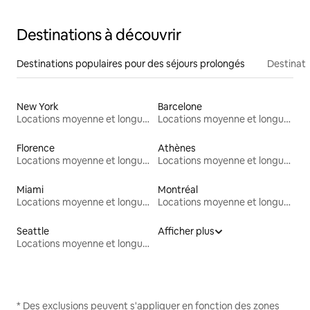
Destinations à découvrir
Destinations populaires pour des séjours prolongés
Destinati
New York
Barcelone
Locations moyenne et longue durée
Locations moyenne et longue durée
Florence
Athènes
Locations moyenne et longue durée
Locations moyenne et longue durée
Miami
Montréal
Locations moyenne et longue durée
Locations moyenne et longue durée
Seattle
Afficher plus
Locations moyenne et longue durée
* Des exclusions peuvent s'appliquer en fonction des zones