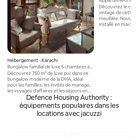
Appartement enti
Découvrez le cha
vintage de cette 
meublée. Nouveau climatiseur frais
installé en mai 202
ondes du réfrigérat
bouilloire électrique Cuisine et toile
entièrement fonct
baignoire et carrelage i
idéal pour les fami
d'affaires ou les e
Hébergement ⋅ Karachi
grands centres c
Bungalow familial de luxe 5 chambres à
minutes et tous le
DHA Phase 5
Découvrez 750 m² de luxe pur dans ce
24h/24 et 5 minute
bungalow moderne de la DHA, idéal
sain comme entou
pour les familles, les invités de mariage,
consulats(saudi, y
les voyages d'affaires et les séjours en
thaïlandais). Sentez-vous comme à la
Defence Housing Authority :
groupe. Profitez de 5 chambres avec
maison et profitez 
salle de bains privative, d'un WiFi
équipements populaires dans les
puissant, de 7 climatiseurs, d'eau
locations avec jacuzzi
chaude/gaz 24h/24 et 7j/7 et d'un
ménage quotidien. Détendez-vous avec
une alimentation électrique
ininterrompue grâce au générateur de
secours, au jardin et à la vue sur le toit.