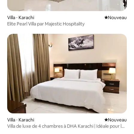
Villa ⋅ Karachi
Nouvel hébe
Nouveau
Elite Pearl Villa par Majestic Hospitality
Villa ⋅ Karachi
Nouvel hébe
Nouveau
Villa de luxe de 4 chambres à DHA Karachi | Idéale pour les
familles