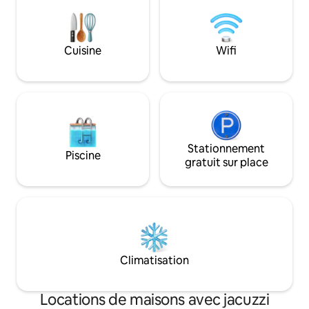
Sécurité avec deux gardes, services de
conciergerie, location de voiture et
transferts aéroport disponibles. Produits
Cuisine
Wifi
de base, draps frais et produits de bain
fournis pour un séjour haut de gamme
sans stress.
Stationnement
Piscine
gratuit sur place
Climatisation
Locations de maisons avec jacuzzi