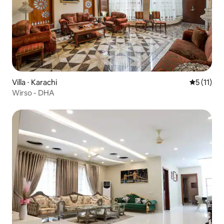
Villa ⋅ Karachi
Évaluatio
5 (11)
Wirso - DHA