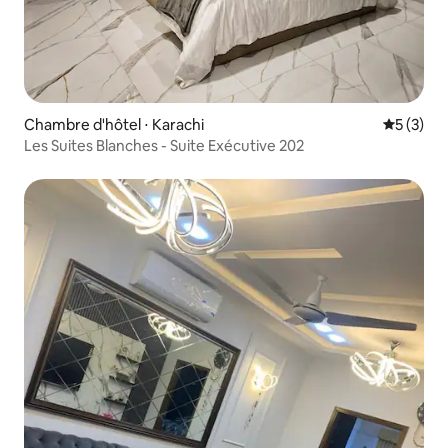
Chambre d'hôtel ⋅ Karachi
Évaluatio
5 (3)
Les Suites Blanches - Suite Exécutive 202