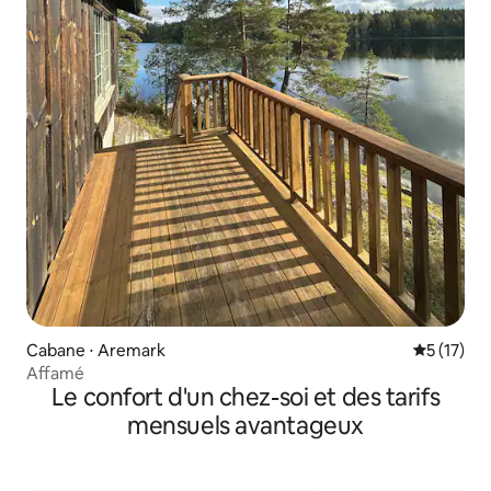
Cabane ⋅ Aremark
Évaluation
5 (17)
Affamé
Le confort d'un chez-soi et des tarifs
mensuels avantageux