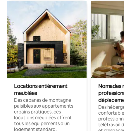
Locations entièrement
Nomades num
meublées
professionnel
déplacement
Des cabanes de montagne
paisibles aux appartements
Des hébergem
urbains pratiques, ces
confortables p
locations meublées offrent
professionnels
tous les équipements d'un
télétravail dis
logement standard.
et d'espaces de