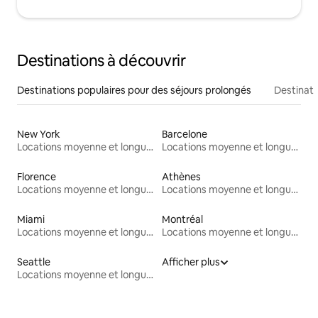
Destinations à découvrir
Destinations populaires pour des séjours prolongés
Destinati
New York
Barcelone
Locations moyenne et longue durée
Locations moyenne et longue durée
Florence
Athènes
Locations moyenne et longue durée
Locations moyenne et longue durée
Miami
Montréal
Locations moyenne et longue durée
Locations moyenne et longue durée
Seattle
Afficher plus
Locations moyenne et longue durée