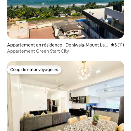
Appartement en résidence ⋅ Dehiwala-Mount Lavi
Évaluatio
5 (11)
nia
Appartement Green Start City
Coup de cœur voyageurs
Coup de cœur voyageurs