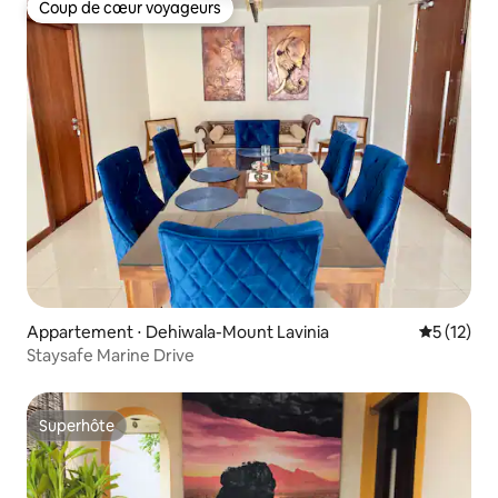
Coup de cœur voyageurs
Coup de cœur voyageurs
Appartement ⋅ Dehiwala-Mount Lavinia
Évaluation
5 (12)
Staysafe Marine Drive
Superhôte
Superhôte