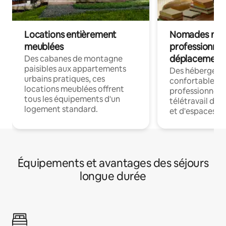
Locations entièrement
Nomades num
meublées
professionnel
déplacement
Des cabanes de montagne
paisibles aux appartements
Des hébergem
urbains pratiques, ces
confortables p
locations meublées offrent
professionnels
tous les équipements d'un
télétravail dis
logement standard.
et d'espaces de
Équipements et avantages des séjours
longue durée