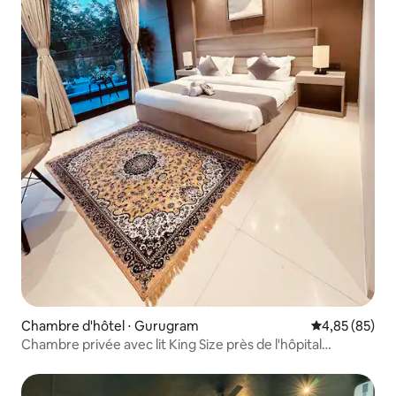
Chambre d'hôtel ⋅ Gurugram
Évaluation mo
4,85 (85)
Chambre privée avec lit King Size près de l'hôpital
Artemis, secteur 57