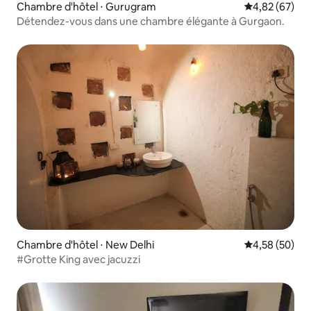
Chambre d'hôtel ⋅ Gurugram
Évaluation mo
4,82 (67)
Détendez-vous dans une chambre élégante à Gurgaon.
Chambre d'hôtel ⋅ New Delhi
Évaluation mo
4,58 (50)
#Grotte King avec jacuzzi