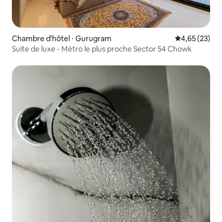
Chambre d'hôtel ⋅ Gurugram
Évaluation mo
4,65 (23)
Suite de luxe - Métro le plus proche Sector 54 Chowk