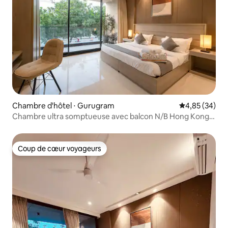
Chambre d'hôtel ⋅ Gurugram
Évaluation mo
4,85 (34)
Chambre ultra somptueuse avec balcon N/B Hong Kong
Bazar
Coup de cœur voyageurs
Coup de cœur voyageurs