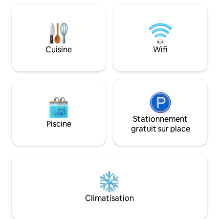
anticipée sera soum
intelligente 55", wifi par fibre optique,
et facturable 500 R
JBL 9 Bar de son, éclairage étincelant
tardif seront éga
d'ambiance. Baignoire de luxe, ménage,
500 ₹ ajoutés toute
terrasse paysagée privée, bar, salle à
suite.
manger, matelas en latex et immense
Cuisine
Wifi
miroir sur le tableau de bord ajoute une
naughtinité sensuelle.
Stationnement
Piscine
gratuit sur place
Climatisation