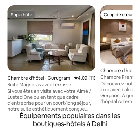
Superhôte
Coup de cœur vo
Superhôte
Coup de cœur vo
Chambre d'hôtel 
m
Chambre Premium 
Chambre d'hôtel ⋅ Gurugram
Évaluation moyenne sur la base
4,09 (11)
Course Rd Secteur
Découvrez notre 
Suite Magnolias avec terrasse
luxe avec balcon d
Si vous êtes en visite avec votre Aimé /
Gurgaon. À quelq
Lusted One ou en tant que cadre
l'hôpital Artemis,
d'entreprise pour un court/long séjour,
du secteur 54 Chow
notre suite esthétiquement conçue
accès facile à la vi
Équipements populaires dans les
avec terrasse privée surplombant le
séjours médicaux, d
parc de la biodiversité luxuriante à
boutiques-hôtels à Delhi
la chambre allie 
seulement 20 min de l'aéroport et à
élégance. Autorisé 
proximité des points d'eau populaires,
ressortissants étrangers.
est un choix parfait. Télévision