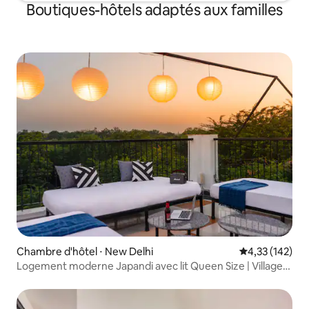
Boutiques-hôtels adaptés aux familles
Chambre d'hôtel ⋅ New Delhi
Évaluation moy
4,33 (142)
Logement moderne Japandi avec lit Queen Size | Village
de Hauz Khas