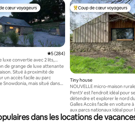
de cœur voyageurs
Coup de cœur voyageurs
 cœur voyageurs les plus appréciés
Coups de cœur voyageurs les p
Évaluation moyenne sur la base de 284 com
5 (284)
luxe convertie avec 2 lits,
 la base de 331 commentaires : 4,96 sur 5
e bain et jacuzzi
n de grange de luxe attenante
aison. Situé à proximité de
r un accès facile au parc
Tiny house
de Snowdonia, mais situé dans
NOUVELLE micro-maison rurale,
e de jardins entourés par la
vue sur le poêle à bois du patio
PentУ est l'endroit idéal pour s
uverte. Il y a un jacuzzi et
détendre et explorer le nord d
e extérieure avec une cuisine
Galles Accès facile en voiture à 
e, un barbecue, un foyer et un
aux parcs nationaux Idéal pour 
za à granulés. Chauffage au sol
ulaires dans les locations de vacance
couples, les professionnels et l
Les chambres disposent d'une
avec un jeune bébé 11.0 Départ
n connectée et d'une connexion
de bûches, chauffage par le sol
 La chambre à quatre
télévision connectée Boutiques
s dispose d'une salle de douche