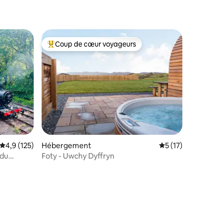
taires : 4,98 sur 5
Coup de cœur voyageurs
lus appréciés
Coups de cœur voyageurs les plus appréciés
Hébergement
Évaluation moyenne
5 (17)
Évaluation moyenne sur la base de 125 commentaires : 4,9 sur 5
4,9 (125)
Foty - Uwchy Dyffryn
 du