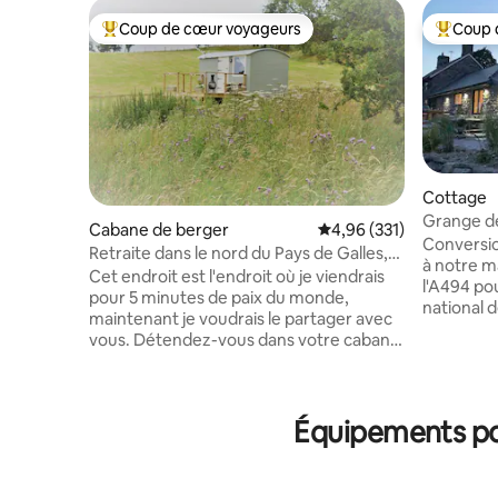
Coup de cœur voyageurs
Coup 
Coups de cœur voyageurs les plus appréciés
Coups de
Cottage
Grange de 
Cabane de berger
Évaluation moyenne sur
4,96 (331)
2 salles d
Conversio
Retraite dans le nord du Pays de Galles,
à notre m
cabane de berger, Ty Ucha'r Llyn
Cet endroit est l'endroit où je viendrais
l'A494 pou
pour 5 minutes de paix du monde,
national 
maintenant je voudrais le partager avec
un hectar
vous. Détendez-vous dans votre cabane
campagne o
privée au bord du lac et réveillez-vous
une douch
avec l'appel matinal glorieux de la nature
extérieur
et une vue imprenable sur Corwen et la
four à piz
vallée de Dee et les montagnes géantes
Équipements pop
partout. 
de Berwyn. Essayez la baignade en eau
télévisio
vive, la pêche à la mouche ou le kayak,
Wi-Fi 4G.
dans le lac d'eau de source profonde.
baldaquin