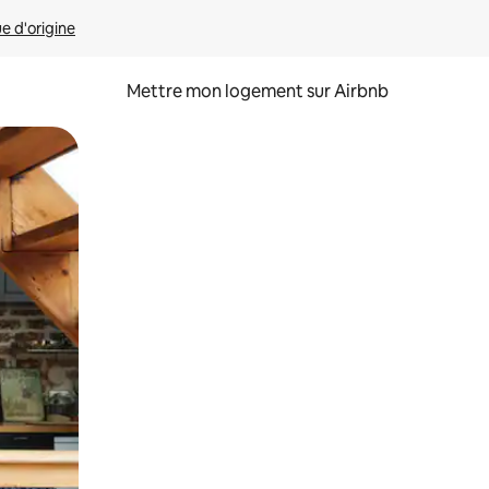
ue d'origine
Mettre mon logement sur Airbnb
sant glisser.