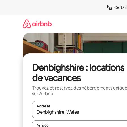
Aller
Certai
directement
au
contenu
Denbighshire : locations
de vacances
Trouvez et réservez des hébergements uniqu
sur Airbnb
Adresse
Lorsque les résultats s'affichent, utilisez les flèc
Arrivée