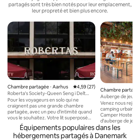
partagés sont très bien notés pour leur emplacement,
leur propreté et bien plus encore.
Chambre partagée ⋅ Aarhus
Évaluation moyenne sur la base
4,59 (27)
Chambre partagée
Roberta's Society-Queen Seng i Delt
nhague
Auberge de jeunes
Dorm
Pour les voyageurs en solo qui ne
Camper
Venez nous rejoin
craignent pas une grande chambre
camping urbain int
partagée, avec un peu d'intimité quand
Camper Hostel es
vous le souhaitez. Votre lit superposé
d'auberge de jeu
queen size est équipé de rideaux
Équipements populaires dans les
dans de grandes te
occultants, afin que vous puissiez vous
bâtiment, à l'abri
hébergements partagés à Danemark
isoler dans votre propre monde. Le
l'intérieur ! Vous