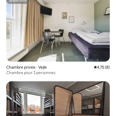
Superhôte
Superhôte
Chambre privée ⋅ Vejle
Évaluation m
4,75 (8)
Chambre pour 2 personnes