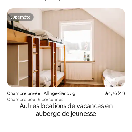
Superhôte
Superhôte
Chambre privée ⋅ Allinge-Sandvig
Évaluation mo
4,76 (41)
Chambre pour 6 personnes
Autres locations de vacances en
auberge de jeunesse