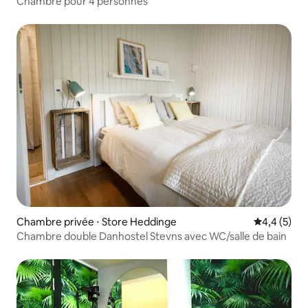
Chambre pour 4 personnes
Chambre privée ⋅ Store Heddinge
Évaluation 
4,4 (5)
Chambre double Danhostel Stevns avec WC/salle de bain