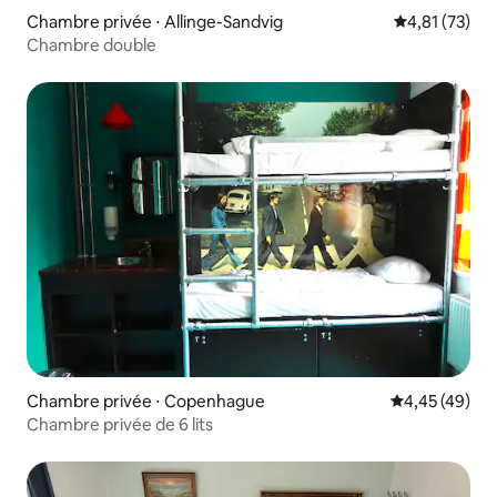
Chambre privée ⋅ Allinge-Sandvig
Évaluation mo
4,81 (73)
Chambre double
Chambre privée ⋅ Copenhague
Évaluation mo
4,45 (49)
Chambre privée de 6 lits