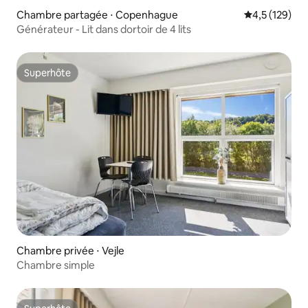
Chambre partagée ⋅ Copenhague
Évaluation mo
4,5 (129)
Générateur - Lit dans dortoir de 4 lits
Superhôte
Superhôte
Chambre privée ⋅ Vejle
Chambre simple