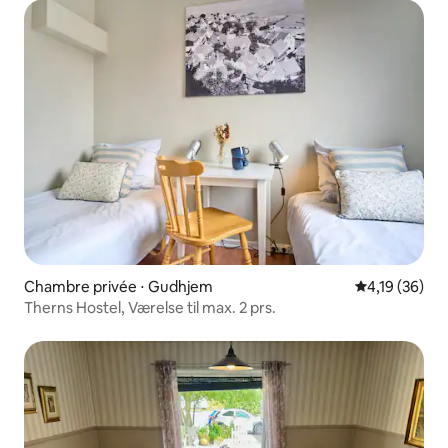
Chambre privée ⋅ Gudhjem
Évaluation mo
4,19 (36)
Therns Hostel, Værelse til max. 2 prs.