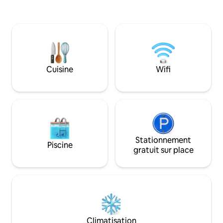
dortoir dispose de salles de bain
tentes confortables
partagées. Un casier personnel est
superposés confo
fourni avec le lit. ATTENTION : La
situés dans le qua
location de linge de maison et de
de Nørrebro multi
serviettes n'est pas incluse dans votre
pourrez profiter 
séjour, mais nous avons ce qu'il vous
locale authentique
faut. Vous pouvez louer du linge de lit et
des cafés confort
des serviettes à l'arrivée. La location de
Cuisine
Wifi
verts et des resta
casier est incluse dans le tarif. Vous
tout, de la nourrit
pouvez apporter votre propre linge de lit
gamme aux délici
ou sac de couchage et serviette.
Stationnement
Piscine
gratuit sur place
Climatisation