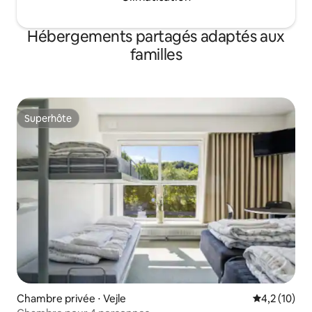
Hébergements partagés adaptés aux
familles
Superhôte
Superhôte
Chambre privée ⋅ Vejle
Évaluation m
4,2 (10)