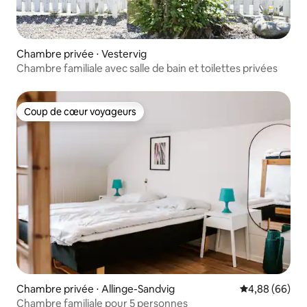
Chambre privée ⋅ Vestervig
Chambre familiale avec salle de bain et toilettes privées
Coup de cœur voyageurs
Coup de cœur voyageurs
Chambre privée ⋅ Allinge-Sandvig
Évaluation mo
4,88 (66)
Chambre familiale pour 5 personnes