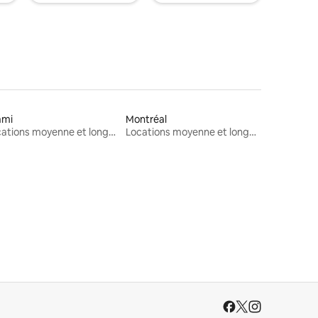
ami
Montréal
Locations moyenne et longue durée
Locations moyenne et longue durée