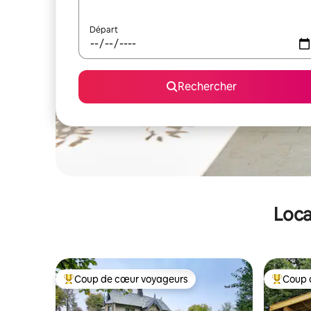
Départ
Rechercher
Loca
Coup de cœur voyageurs
Coup 
Coups de cœur voyageurs les plus appréciés
Coups de