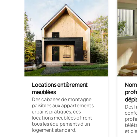
Locations entièrement
Noma
meublées
prof
dépl
Des cabanes de montagne
paisibles aux appartements
Des 
urbains pratiques, ces
confo
locations meublées offrent
profe
tous les équipements d'un
télét
logement standard.
et d'