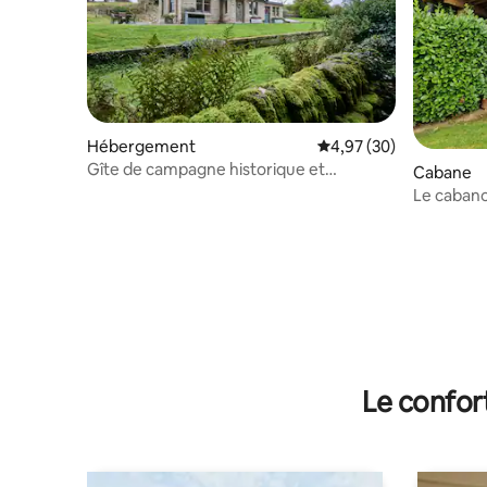
Hébergement
Évaluation moyenne sur
4,97 (30)
Gîte de campagne historique et
Cabane
confortable : vue panoramique, jardin
Le cabano
Le confor