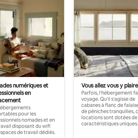
des numériques et
Vous allez vous y plaire
essionnels en
Parfois, l'hébergement fai
voyage. Qu'il s'agisse de
acement
cabanes à flanc de falais
hébergements
de péniches tranquilles, 
rtables pour les
locations sont dotées de
ssionnels nomades et en
caractéristiques uniques
ravail disposant du wifi
espaces de travail dédiés.