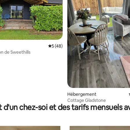
 la base de 30 commentaires : 4,97 sur 5
Évaluation moyenne sur la base de 48 co
5 (48)
n de Sweethills
Hébergement
Cottage Gladstone
t d'un chez-soi et des tarifs mensuels 