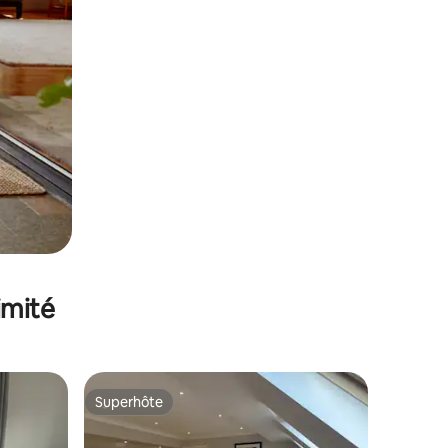
imité
Superhôte
Superhôte