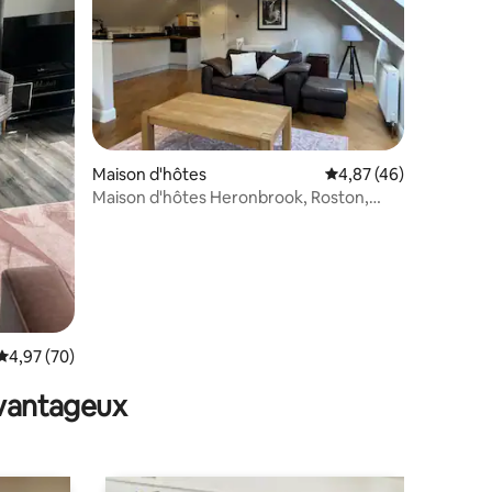
mmentaires : 5 sur 5
Maison d'hôtes
Évaluation moyenne su
4,87 (46)
Maison d'hôtes Heronbrook, Roston,
Derbyshire
Évaluation moyenne sur la base de 70 commentaires : 4,97 sur 5
4,97 (70)
avantageux