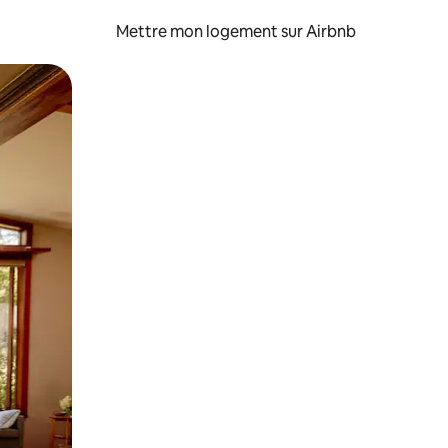
Mettre mon logement sur Airbnb
sant glisser.