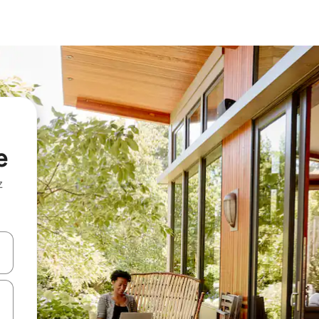
e
z
hes vers le haut et vers le bas pour les parcourir ou en appuyant et en fai