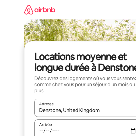
Aller
directement
au
contenu
Locations moyenne et
longue durée à Denston
Découvrez des logements où vous vous sente
comme chez vous pour un séjour d'un mois ou
plus.
Adresse
Lorsque les résultats s'affichent, utilisez les flèc
Arrivée