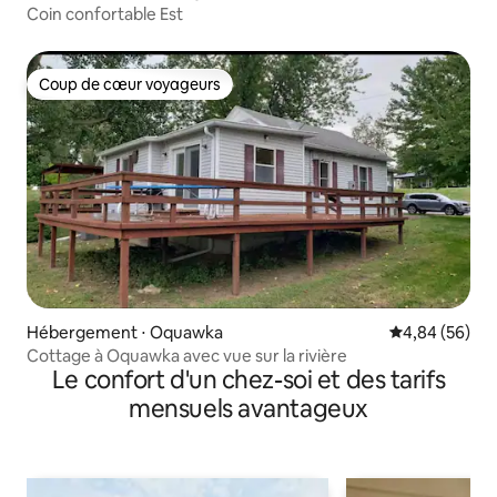
Coin confortable Est
Coup de cœur voyageurs
Coup de cœur voyageurs
Hébergement ⋅ Oquawka
Évaluation mo
4,84 (56)
Cottage à Oquawka avec vue sur la rivière
Le confort d'un chez-soi et des tarifs
mensuels avantageux