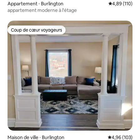
Appartement ⋅ Burlington
Évaluation moy
4,89 (110)
appartement moderne à l'étage
Coup de cœur voyageurs
Coup de cœur voyageurs
Maison de ville ⋅ Burlington
Évaluation moy
4,96 (103)