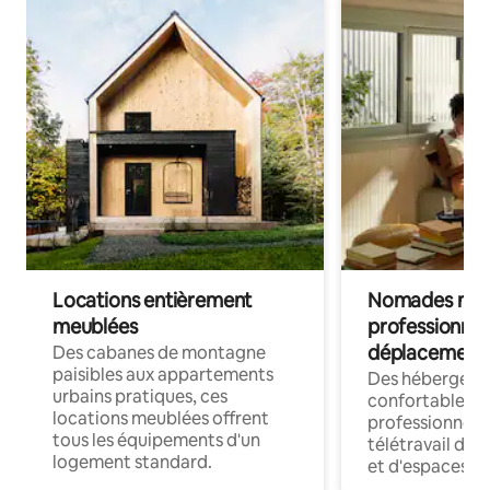
Locations entièrement
Nomades num
meublées
professionnel
déplacement
Des cabanes de montagne
paisibles aux appartements
Des hébergem
urbains pratiques, ces
confortables p
locations meublées offrent
professionnels
tous les équipements d'un
télétravail dis
logement standard.
et d'espaces de