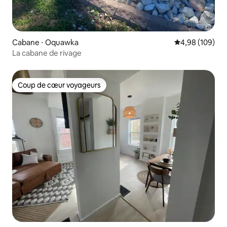
Cabane ⋅ Oquawka
Évaluation moy
4,98 (109)
La cabane de rivage
Coup de cœur voyageurs
Coup de cœur voyageurs