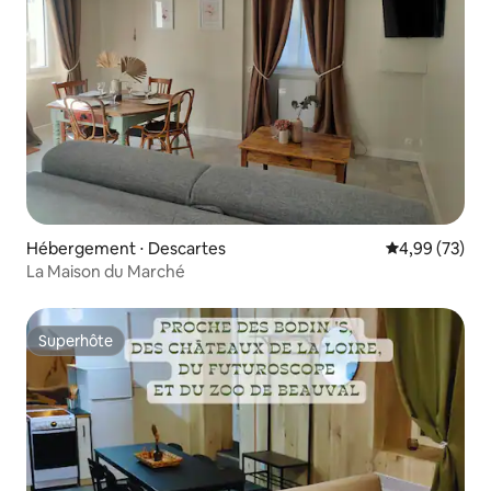
Hébergement ⋅ Descartes
Évaluation mo
4,99 (73)
La Maison du Marché
Superhôte
Superhôte