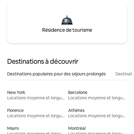
Résidence de tourisme
Destinations à découvrir
Destinations populaires pour des séjours prolongés
Destinati
New York
Barcelone
Locations moyenne et longue durée
Locations moyenne et longue durée
Florence
Athènes
Locations moyenne et longue durée
Locations moyenne et longue durée
Miami
Montréal
Locations moyenne et longue durée
Locations moyenne et longue durée