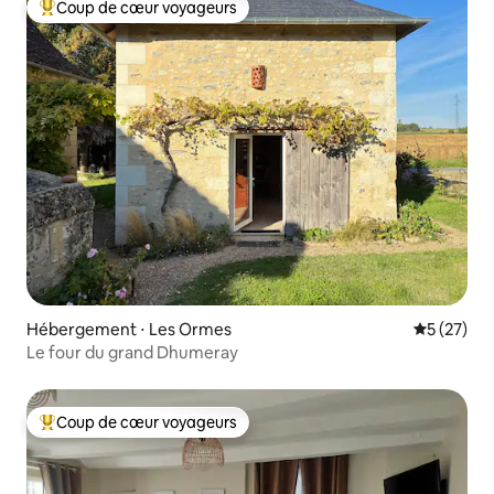
Coup de cœur voyageurs
Coups de cœur voyageurs les plus appréciés
Hébergement ⋅ Les Ormes
Évaluation
5 (27)
Le four du grand Dhumeray
Coup de cœur voyageurs
Coups de cœur voyageurs les plus appréciés