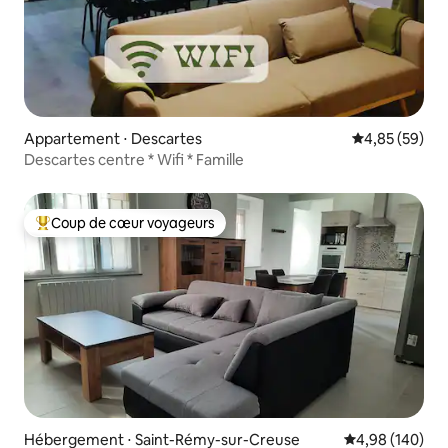
Appartement ⋅ Descartes
Évaluation mo
4,85 (59)
Descartes centre * Wifi * Famille
Coup de cœur voyageurs
Coups de cœur voyageurs les plus appréciés
Hébergement ⋅ Saint-Rémy-sur-Creuse
Évaluation moy
4,98 (140)