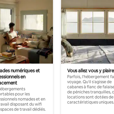
des numériques et
Vous allez vous y plaire
essionnels en
Parfois, l'hébergement fai
voyage. Qu'il s'agisse de
acement
cabanes à flanc de falais
hébergements
de péniches tranquilles, 
rtables pour les
locations sont dotées de
ssionnels nomades et en
caractéristiques uniques
ravail disposant du wifi
espaces de travail dédiés.