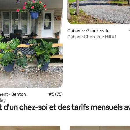
 sur la base de 19 commentaires : 5 sur 5
Cabane ⋅ Gilbertsville
Cabane Cherokee Hill #1
ent ⋅ Benton
Évaluation moyenne sur la base de 75 co
5 (75)
ley
t d'un chez-soi et des tarifs mensuels 