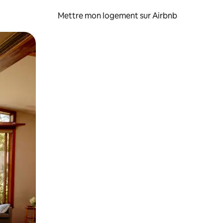
Mettre mon logement sur Airbnb
sant glisser.