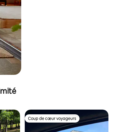
imité
Coup de cœur voyageurs
lus appréciés
Coup de cœur voyageurs