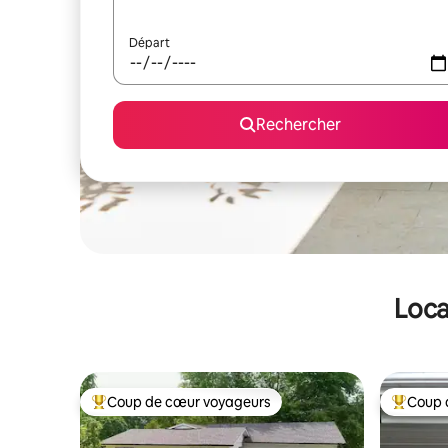
Départ
Rechercher
Loca
Coup de cœur voyageurs
Coup 
Coups de cœur voyageurs les plus appréciés
Coups de