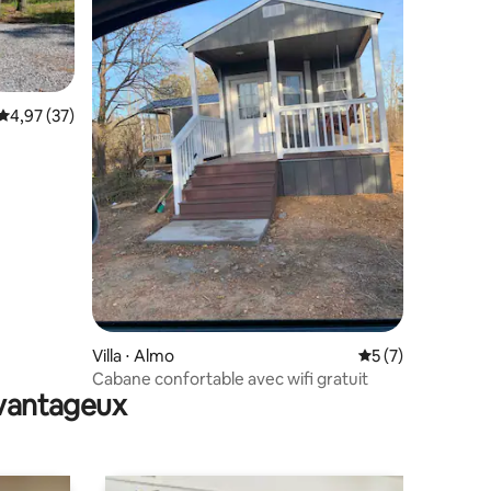
Évaluation moyenne sur la base de 37 commentaires : 4,97 sur 5
4,97 (37)
mmentaires : 5 sur 5
Villa ⋅ Almo
Évaluation moyenn
5 (7)
Cabane confortable avec wifi gratuit
avantageux