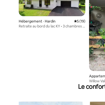
Hébergement ⋅ Hardin
Évaluation moyenne
5 (19)
Retraite au bord du lac KY • 3 chambres •
À proximité de la marina et des lieux de
pêche
Appartem
Willow Val
Le confor