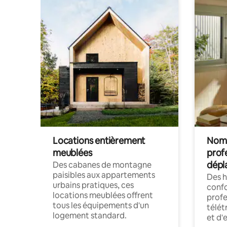
Locations entièrement
Noma
meublées
prof
dépl
Des cabanes de montagne
paisibles aux appartements
Des 
urbains pratiques, ces
confo
locations meublées offrent
profe
tous les équipements d'un
télét
logement standard.
et d'