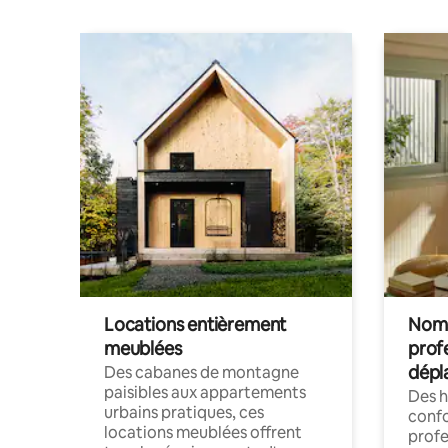
Locations entièrement
Noma
meublées
prof
dépl
Des cabanes de montagne
paisibles aux appartements
Des 
urbains pratiques, ces
confo
locations meublées offrent
profe