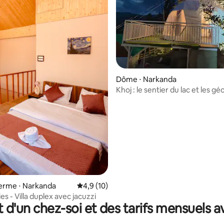
sur la base de 5 commentaires : 4,6 sur 5
Dôme ⋅ Narkanda
Khoj : le sentier du lac et les 
de la vallée de Narkanda
 ferme ⋅ Narkanda
Évaluation moyenne sur la base de 10 comm
4,9 (10)
s - Villa duplex avec jacuzzi
t d'un chez-soi et des tarifs mensuels 