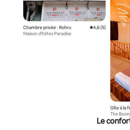
Chambre privée ⋅ Rohru
Évaluation moyenne 
4,6 (5)
Maison d'hôtes Paradise
Gîte à la
The Boonie
Le confor