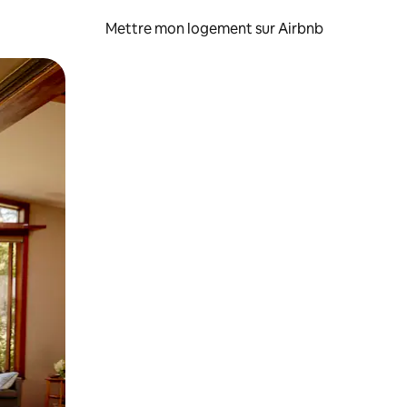
Mettre mon logement sur Airbnb
sant glisser.