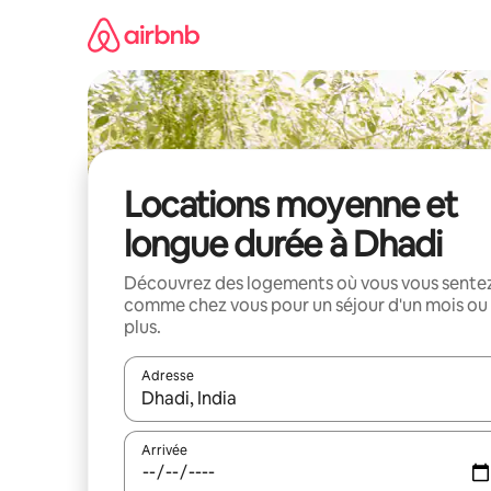
Aller
directement
au
contenu
Locations moyenne et
longue durée à Dhadi
Découvrez des logements où vous vous sente
comme chez vous pour un séjour d'un mois ou
plus.
Adresse
Lorsque les résultats s'affichent, utilisez les flèc
Arrivée