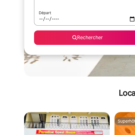
Départ
Rechercher
Loca
Superhô
Superhô