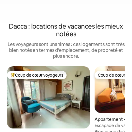
Dacca : locations de vacances les mieux
notées
Les voyageurs sont unanimes : ces logements sont très
bien notés en termes d'emplacement, de propreté et
plus encore.
Coup de cœur voyageurs
Coup de cœur vo
Coups de cœur voyageurs les plus appréciés
Coup de cœur vo
Appartement ⋅ D
Escapade de vacan
Bashundhara
Bienvenue dans le