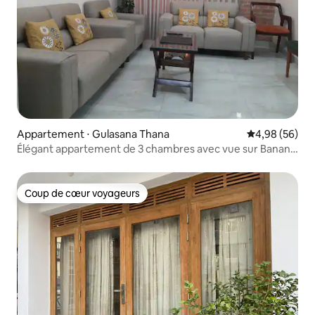
Appartement ⋅ Gulasana Thana
Évaluation mo
4,98 (56)
Élégant appartement de 3 chambres avec vue sur Banani
– Excellent emplacement
Coup de cœur voyageurs
Coup de cœur voyageurs