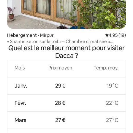
Hébergement ⋅ Mirpur
Évaluation mo
4,95 (19)
« Shantiniketon sur le toit » – Chambre climatisée à
Quel est le meilleur moment pour visiter
Kalyanpur
Dacca ?
Mois
Prix moyen
Temp. moy.
Janv.
29 €
19 °C
Févr.
28 €
22 °C
Mars
27 €
27 °C