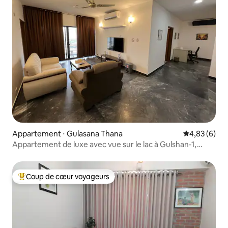
Appartement ⋅ Gulasana Thana
Évaluation m
4,83 (6)
Appartement de luxe avec vue sur le lac à Gulshan-1,
325 m²
Coup de cœur voyageurs
Coups de cœur voyageurs les plus appréciés