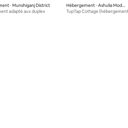
nt ⋅ Munshiganj District
Hébergement ⋅ Ashulia Model
Town
ent adapté aux duplex
TupTap Cottage (hébergement 
calme)