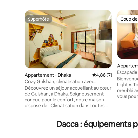
Superhôte
Coup de
Superhôte
Coup de
Appartem
Escapade 
Appartement ⋅ Dhaka
Évaluation moyenne s
4,86 (7)
Bashundh
Bienvenue
Cozy Gulshan, climatisation avec
Light ». 
alimentation de secours, sécurité
Découvrez un séjour accueillant au cœur
meublé av
24 h/24 et 7 j/7
de Gulshan, à Dhaka. Soigneusement
vous pour
conçue pour le confort, notre maison
que vous 
dispose de : Climatisation dans toutes les
dispose d
pièces (sauf la cuisine) Le générateur
avec 3 bal
électrique alimente 3 climatiseurs,
bains pour
Dacca : équipements po
toutes les lumières et les ventilateurs
entièrem
Gardiennage 24h/24 et 7j/7 avec caméra
les ustens
de vidéosurveillance Wifi 100 Mbit/s,
aménagé 