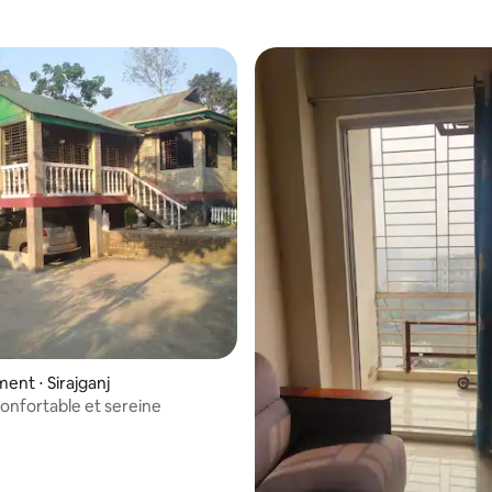
nt ⋅ Sirajganj
confortable et sereine