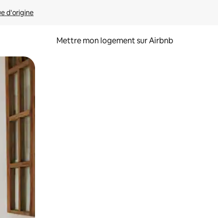
ue d'origine
Mettre mon logement sur Airbnb
sant glisser.