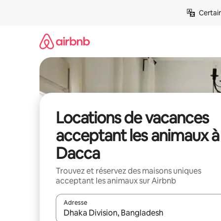
Aller
Certai
directement
au
contenu
Locations de vacances
acceptant les animaux à
Dacca
Trouvez et réservez des maisons uniques
acceptant les animaux sur Airbnb
Adresse
Lorsque les résultats s'affichent, utilisez les flèc