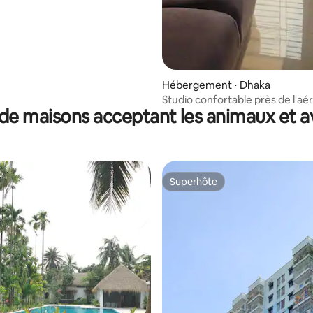
Hébergement ⋅ Dhaka
Studio confortable près de l'aé
de maisons acceptant les animaux et a
Ashkona
Superhôte
Superhôte