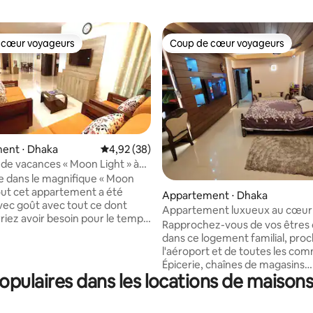
 cœur voyageurs
Coup de cœur voyageurs
 cœur voyageurs
Coup de cœur voyageurs
ent ⋅ Dhaka
Évaluation moyenne sur la base de 38 commen
4,92 (38)
de vacances « Moon Light » à
ur la base de 7 commentaires : 4,86 sur 5
ara
 dans le magnifique « Moon
Tout cet appartement a été
Appartement ⋅ Dhaka
ec goût avec tout ce dont
Appartement luxueux au cœur de
riez avoir besoin pour le temps
Rapprochez-vous de vos êtres 
passerez ici. L'appartement
dans ce logement familial, pro
e trois chambres climatisées
l'aéroport et de toutes les co
cons séparés, trois salles de
Épicerie, chaînes de magasins
 une famille. La cuisine est
pulaires dans les locations de maison
d'alimentation à quelques minu
ent équipée et comprend tous
Élégamment décorée avec tout
iles de cuisine. Le salon est
commodités de la maison. Salle
avec des canapés relaxants