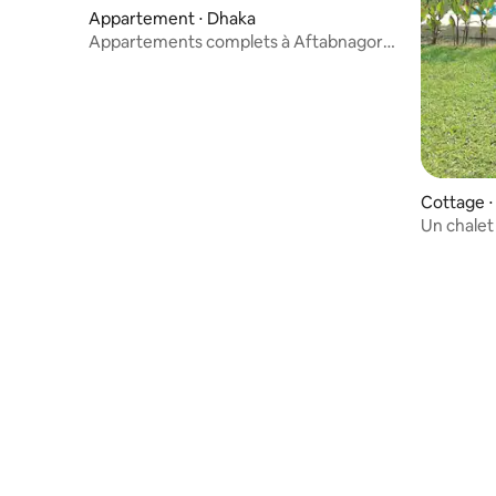
Appartement ⋅ Dhaka
Appartements complets à Aftabnagor
AC Room
Cottage ⋅
Un chalet 
chez vou