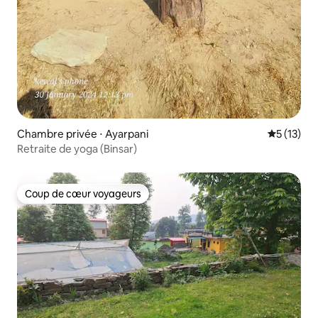
Chambre privée ⋅ Ayarpani
Évaluation
5 (13)
Retraite de yoga (Binsar)
Coup de cœur voyageurs
Coup de cœur voyageurs