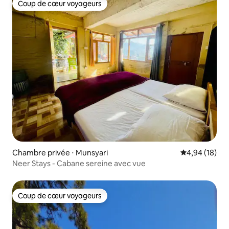
Coup de cœur voyageurs
Coup de cœur voyageurs
Chambre privée ⋅ Munsyari
Évaluation mo
4,94 (18)
Neer Stays - Cabane sereine avec vue
Coup de cœur voyageurs
Coup de cœur voyageurs