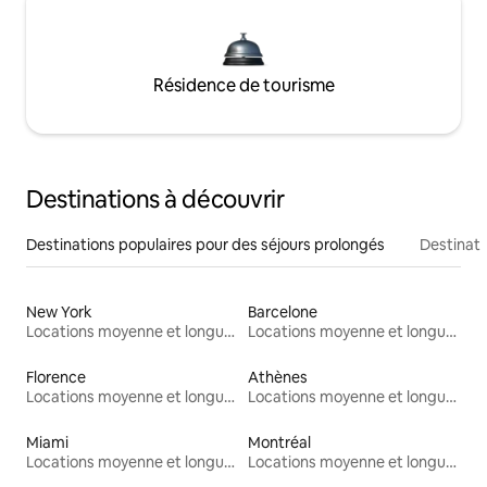
Résidence de tourisme
Destinations à découvrir
Destinations populaires pour des séjours prolongés
Destinati
New York
Barcelone
Locations moyenne et longue durée
Locations moyenne et longue durée
Florence
Athènes
Locations moyenne et longue durée
Locations moyenne et longue durée
Miami
Montréal
Locations moyenne et longue durée
Locations moyenne et longue durée