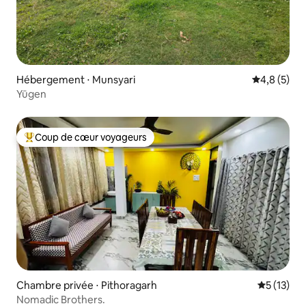
Hébergement ⋅ Munsyari
Évaluation 
4,8 (5)
Yūgen
Coup de cœur voyageurs
Coups de cœur voyageurs les plus appréciés
Chambre privée ⋅ Pithoragarh
Évaluation
5 (13)
Nomadic Brothers.