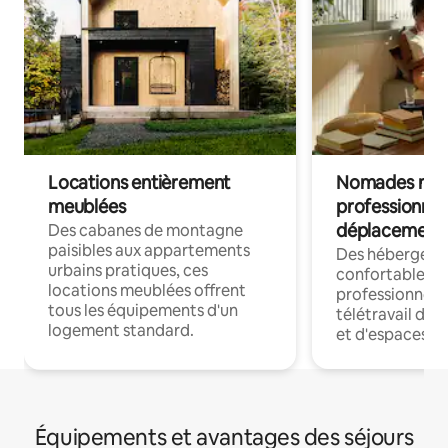
Locations entièrement
Nomades num
meublées
professionnel
déplacement
Des cabanes de montagne
paisibles aux appartements
Des hébergem
urbains pratiques, ces
confortables p
locations meublées offrent
professionnels
tous les équipements d'un
télétravail dis
logement standard.
et d'espaces de
Équipements et avantages des séjours