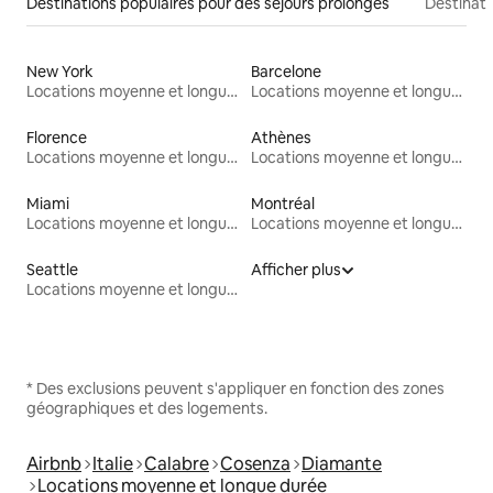
Destinations populaires pour des séjours prolongés
Destinati
New York
Barcelone
Locations moyenne et longue durée
Locations moyenne et longue durée
Florence
Athènes
Locations moyenne et longue durée
Locations moyenne et longue durée
Miami
Montréal
Locations moyenne et longue durée
Locations moyenne et longue durée
Seattle
Afficher plus
Locations moyenne et longue durée
* Des exclusions peuvent s'appliquer en fonction des zones
géographiques et des logements.
Airbnb
Italie
Calabre
Cosenza
Diamante
Locations moyenne et longue durée