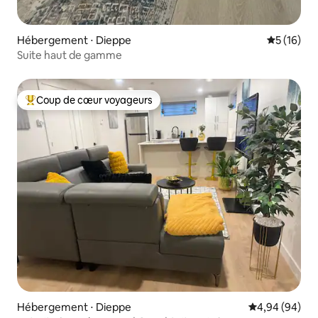
Hébergement ⋅ Dieppe
Évaluation
5 (16)
Suite haut de gamme
Coup de cœur voyageurs
Coups de cœur voyageurs les plus appréciés
Hébergement ⋅ Dieppe
Évaluation mo
4,94 (94)