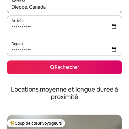
Adresse
Lorsque les résultats s'affichent, utilisez les flèches vers le hau
Arrivée
Départ
Rechercher
Locations moyenne et longue durée à
proximité
Coup de cœur voyageurs
Coups de cœur voyageurs les plus appréciés