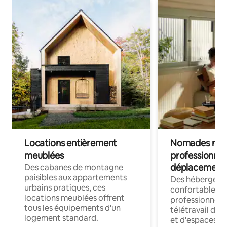
Locations entièrement
Nomades num
meublées
professionnel
déplacement
Des cabanes de montagne
paisibles aux appartements
Des hébergem
urbains pratiques, ces
confortables p
locations meublées offrent
professionnels
tous les équipements d'un
télétravail dis
logement standard.
et d'espaces de