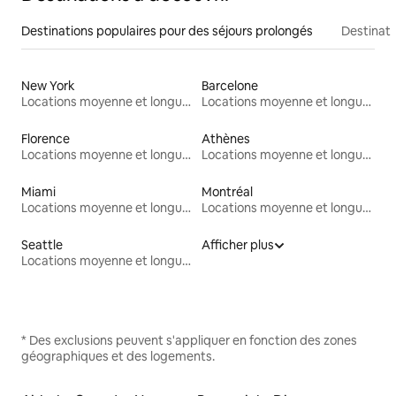
Destinations populaires pour des séjours prolongés
Destinati
New York
Barcelone
Locations moyenne et longue durée
Locations moyenne et longue durée
Florence
Athènes
Locations moyenne et longue durée
Locations moyenne et longue durée
Miami
Montréal
Locations moyenne et longue durée
Locations moyenne et longue durée
Seattle
Afficher plus
Locations moyenne et longue durée
* Des exclusions peuvent s'appliquer en fonction des zones
géographiques et des logements.