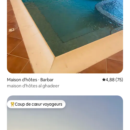
Maison d'hôtes ⋅ Barbar
Évaluation mo
4,88 (75)
maison d'hôtes al ghadeer
Coup de cœur voyageurs
Coups de cœur voyageurs les plus appréciés