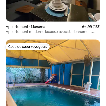
Appartement ⋅ Manama
Évaluation moy
4,99 (153)
Appartement moderne luxueux avec stationnement
gratuit
Coup de cœur voyageurs
Coup de cœur voyageurs