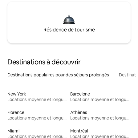
Résidence de tourisme
Destinations à découvrir
Destinations populaires pour des séjours prolongés
Destinati
New York
Barcelone
Locations moyenne et longue durée
Locations moyenne et longue durée
Florence
Athènes
Locations moyenne et longue durée
Locations moyenne et longue durée
Miami
Montréal
Locations moyenne et longue durée
Locations moyenne et longue durée