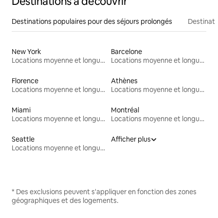
Destinations à découvrir
Destinations populaires pour des séjours prolongés
Destinati
New York
Barcelone
Locations moyenne et longue durée
Locations moyenne et longue durée
Florence
Athènes
Locations moyenne et longue durée
Locations moyenne et longue durée
Miami
Montréal
Locations moyenne et longue durée
Locations moyenne et longue durée
Seattle
Afficher plus
Locations moyenne et longue durée
* Des exclusions peuvent s'appliquer en fonction des zones
géographiques et des logements.