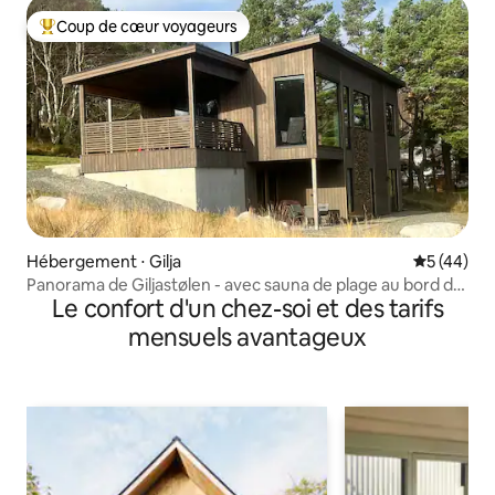
Coup de cœur voyageurs
Coups de cœur voyageurs les plus appréciés
Hébergement ⋅ Gilja
Évaluation
5 (44)
Panorama de Giljastølen - avec sauna de plage au bord de
Le confort d'un chez-soi et des tarifs
l'eau.
mensuels avantageux