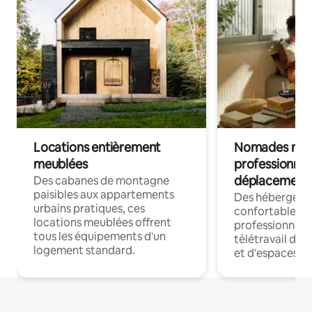
Locations entièrement
Nomades num
meublées
professionnel
déplacement
Des cabanes de montagne
paisibles aux appartements
Des hébergem
urbains pratiques, ces
confortables p
locations meublées offrent
professionnels
tous les équipements d'un
télétravail dis
logement standard.
et d'espaces de