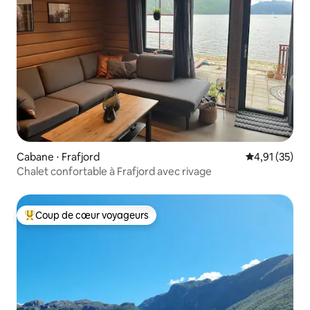
Cabane ⋅ Frafjord
Évaluation mo
4,91 (35)
Chalet confortable à Frafjord avec rivage
Coup de cœur voyageurs
Coups de cœur voyageurs les plus appréciés