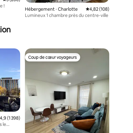
e !
taires : 4,99 sur 5
Hébergement ⋅ Charlotte
Évaluation moyenne sur
4,82 (108)
Lumineux 1 chambre près du centre-ville
ion
Coup de cœur voyageurs
Coup de cœur voyageurs
taires : 4,95 sur 5
valuation moyenne sur la base de 1 398 commentaires : 4,9 sur 5
4,9 (1 398)
 le