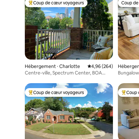
Coup de cœur voyageurs
Coup de
Coups de cœur voyageurs les plus appréciés
Coup de
Hébergement ⋅ Charlotte
Évaluation moyenne sur 
4,96 (264)
Hébergem
Centre-ville, Spectrum Center, BOA
Bungalow
Stadium
NoDa/Upt
Coup de cœur voyageurs
Coup 
Coups de cœur voyageurs les plus appréciés
Coups de