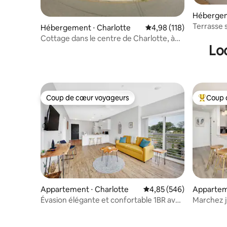
Hébergem
Terrasse s
Hébergement ⋅ Charlotte
Évaluation moyenne sur
4,98 (118)
pied du s
Cottage dans le centre de Charlotte, à
Lo
distance de marche des stades
Coup de cœur voyageurs
Coup 
Coup de cœur voyageurs
Coups de
Appartement ⋅ Charlotte
Évaluation moyenne sur 
4,85 (546)
Appartem
Évasion élégante et confortable 1BR avec
Marchez j
lit King Size sur la Plaza
Camp Nor