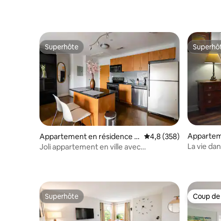
Superhôte
Superhô
Superhôte
Superhô
Appartem
Appartement en résidence ⋅
Évaluation moyenne sur
4,8 (358)
Charlotte
Charlotte
La vie dan
Joli appartement en ville avec
stationnement gratuit
Superhôte
Coup de
Superhôte
Coup de