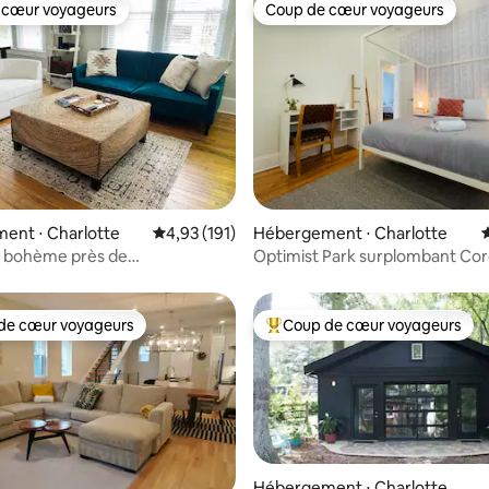
 cœur voyageurs
Coup de cœur voyageurs
 cœur voyageurs
Coup de cœur voyageurs
la base de 264 commentaires : 4,96 sur 5
ent ⋅ Charlotte
Évaluation moyenne sur la base de 191 comme
4,93 (191)
Hébergement ⋅ Charlotte
É
 bohème près de
Optimist Park surplombant Cor
own/Plaza Midwood
de cœur voyageurs
Coup de cœur voyageurs
 cœur voyageurs les plus appréciés
Coups de cœur voyageurs les p
Hébergement ⋅ Charlotte