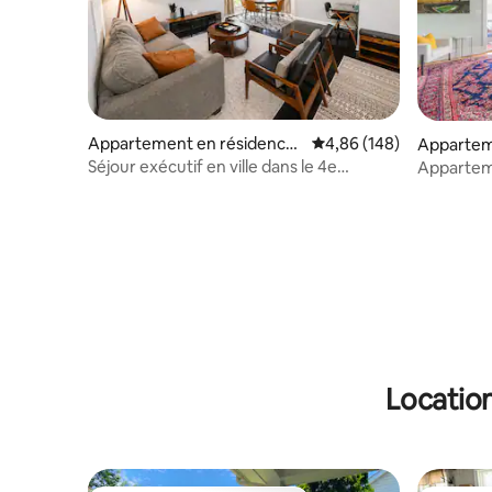
Appartement en résidence
Évaluation moyenne sur 
4,86 (148)
Appartem
⋅ Charlotte
⋅ Charlot
Séjour exécutif en ville dans le 4e
Apparteme
arrondissement + parking gratuit
Southend
Location