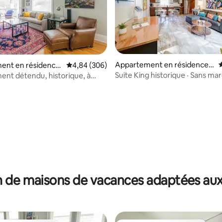
la base de 148 commentaires : 4,86 sur 5
Appartement en résidence ⋅
É
ent en résidence
Évaluation moyenne sur la base de 306 commen
4,84 (306)
Charlotte
te
Suite King historique · Sans mar
nt détendu, historique, à
Myers Park
 de maisons de vacances adaptées aux