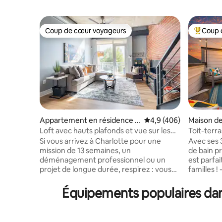
Coup de cœur voyageurs
Coup 
Coup de cœur voyageurs
Coups de
Appartement en résidence ⋅
Évaluation moyenne sur
4,9 (406)
Maison de 
Charlotte
Loft avec hauts plafonds et vue sur les
Toit-terra
lumières de la ville
du métro 
Si vous arrivez à Charlotte pour une
Avec ses 
mission de 13 semaines, un
de bain pr
déménagement professionnel ou un
est parfai
projet de longue durée, respirez : vous
familles ! -2 ROIS, 1 chambre queen avec
avez choisi un endroit idéal pour vous
télévisio
installer. Bienvenue dans le loft meublé
équipée av
Équipements populaires dans
de premier choix d'Uptown Charlotte,
café, cave à vin - Toit-t
destiné aux professionnels d'entreprise
prélasser,
et de santé, aux infirmiers et au
extérieur - Platine vinyle, baby-foot