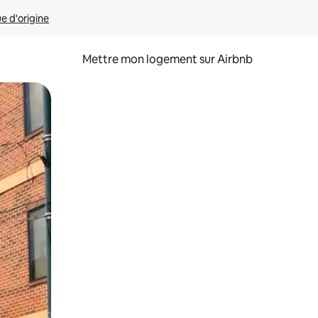
ue d'origine
Mettre mon logement sur Airbnb
sant glisser.