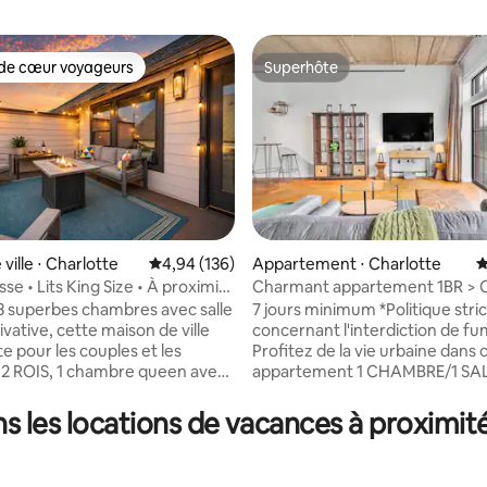
de cœur voyageurs
Superhôte
 cœur voyageurs les plus appréciés
Superhôte
 la base de 406 commentaires : 4,9 sur 5
ville ⋅ Charlotte
Évaluation moyenne sur la base de 136 commen
4,94 (136)
Appartement ⋅ Charlotte
É
sse • Lits King Size • À proximité
Charmant appartement 1BR > C
léger et de LoSo
complète > Vie en ville
3 superbes chambres avec salle
7 jours minimum *Politique stricte
ivative, cette maison de ville
concernant l'interdiction de f
te pour les couples et les
Profitez de la vie urbaine dans 
appartement 1 CHAMBRE/1 SA
n - Cuisine de chef entièrement
BAIN en ville ! Lit Queen Size da
ec bar à cocktails et bar à
chambre. Internet haut débit e
 les locations de vacances à proximit
errasse pour se
télévision en direct gratuite su
 avec foyer et éclairage
de 70 pouces ! La brique appar
unique, les hauts plafonds et le