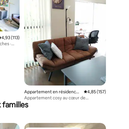
valuation moyenne sur la base de 113 commentaires : 4,93 sur 5
4,93 (113)
taires : 4,84 sur 5
ches ·
Appartement en résidence ⋅
Évaluation moyenne sur
4,85 (157)
Charlotte
Appartement cosy au cœur de
 familles
Charlotte. Parking gratuit