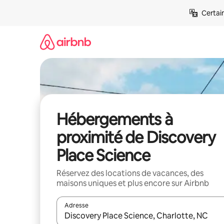
Aller
Certai
directement
au
contenu
Hébergements à
proximité de Discovery
Place Science
Réservez des locations de vacances, des
maisons uniques et plus encore sur Airbnb
Adresse
Lorsque les résultats s'affichent, utilisez les flèc