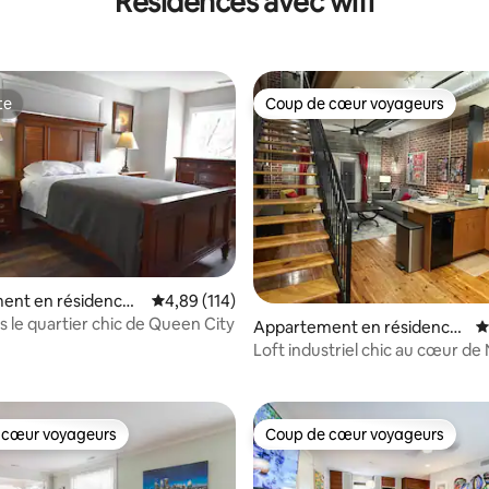
Résidences avec wifi
te
Coup de cœur voyageurs
te
Coup de cœur voyageurs
ent en résidence ⋅
Évaluation moyenne sur la base de 114 comme
4,89 (114)
 la base de 358 commentaires : 4,8 sur 5
s le quartier chic de Queen City
Appartement en résidence
É
⋅ Charlotte
Loft industriel chic au cœur d
 cœur voyageurs
Coup de cœur voyageurs
 cœur voyageurs
Coup de cœur voyageurs