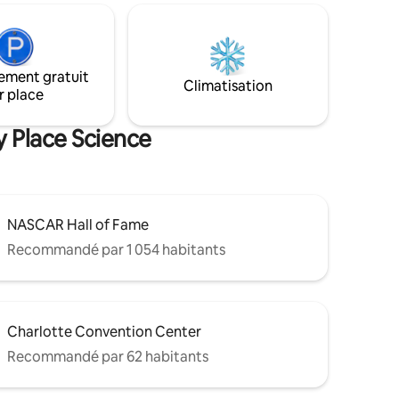
sensation
de Plaza Midwood. Elle est à 1,3 mille du
orer le
Bojangles Coliseum & Park Expo Center.
fait pour
Elle est à 10 miles de l'aéroport et à
lo ou les
2 miles du centre-ville de Charlotte. 30 %
ement gratuit
de réduction pour les séjours à la
Climatisation
ers
r place
semaine et 40 % de réduction pour les
min à pied
séjours au mois. Il y a des travaux de
construction à côté.
y Place Science
NASCAR Hall of Fame
Recommandé par 1 054 habitants
Charlotte Convention Center
Recommandé par 62 habitants