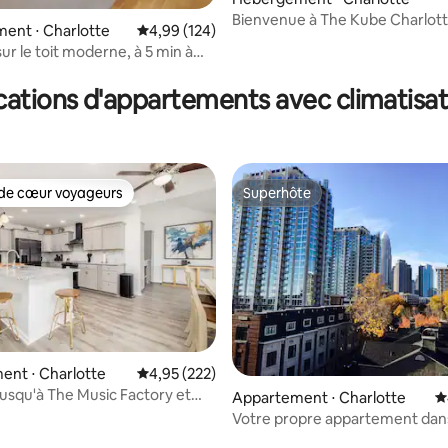
Bienvenue à The Kube Charlott
ent ⋅ Charlotte
Évaluation moyenne sur la base de 124 commen
4,99 (124)
ur le toit moderne, à 5 min à
 la base de 118 commentaires : 4,98 sur 5
tade BOA
cations d'appartements avec climatisat
de cœur voyageurs
Superhôte
 cœur voyageurs les plus appréciés
Superhôte
la base de 546 commentaires : 4,85 sur 5
ent ⋅ Charlotte
Évaluation moyenne sur la base de 222 commen
4,95 (222)
usqu'à The Music Factory et
Appartement ⋅ Charlotte
É
th End !
Votre propre appartement dans
centre-ville de Charlotte