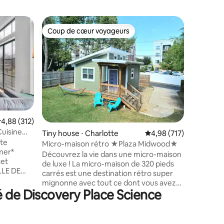
Appartem
Coup de cœur voyageurs
Coup
Coup de cœur voyageurs
Coups d
Unique !
Bienvenu
vous la v
et charm
salle de 
Charlotte
apparteme
animée de
haut de 
taires : 4,94 sur 5
valuation moyenne sur la base de 312 commentaires : 4,88 sur 5
4,88 (312)
des attra
uisine
Tiny house ⋅ Charlotte
Évaluation moyenne sur
4,98 (717)
pas. Que
professio
Micro-maison rétro ★Plaza Midwood★
umer*
recherch
Découvrez la vie dans une micro-maison
cet
élégante
de luxe ! La micro-maison de 320 pieds
LLE DE
mélange p
carrés est une destination rétro super
ns la
sophistic
mignonne avec tout ce dont vous avez
t
les loisir
é de Discovery Place Science
besoin pour être à l'aise ! Elle est à un
r un écran
place.
tour de vélo rapide, à moins de 10 min à
ente
pied (1/2 mile) des restaurants, bars,
s sols en
cafés et lieux de rencontre du quartier