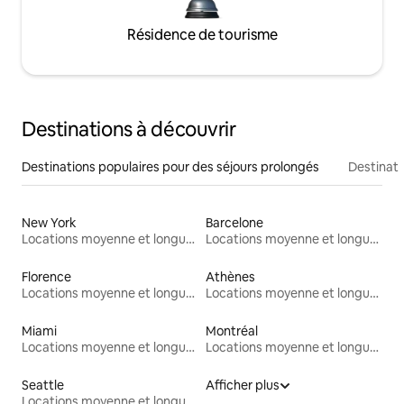
Résidence de tourisme
Destinations à découvrir
Destinations populaires pour des séjours prolongés
Destinati
New York
Barcelone
Locations moyenne et longue durée
Locations moyenne et longue durée
Florence
Athènes
Locations moyenne et longue durée
Locations moyenne et longue durée
Miami
Montréal
Locations moyenne et longue durée
Locations moyenne et longue durée
Seattle
Afficher plus
Locations moyenne et longue durée