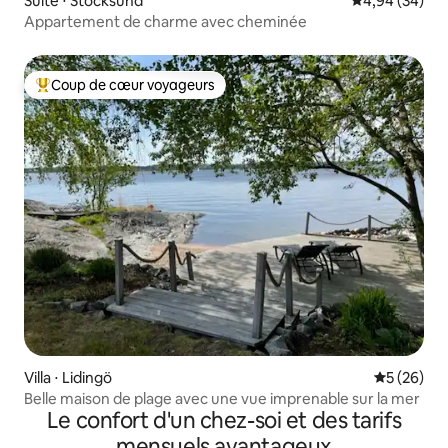
Suite ⋅ Stocksund
Évaluation mo
4,94 (34)
Appartement de charme avec cheminée
Coup de cœur voyageurs
Coups de cœur voyageurs les plus appréciés
Villa ⋅ Lidingö
Évaluation
5 (26)
Belle maison de plage avec une vue imprenable sur la mer
Le confort d'un chez-soi et des tarifs
mensuels avantageux