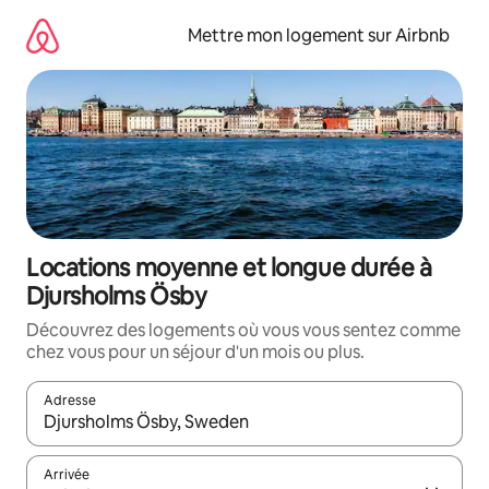
Aller
directement
Mettre mon logement sur Airbnb
au
contenu
Locations moyenne et longue durée à
Djursholms Ösby
Découvrez des logements où vous vous sentez comme
chez vous pour un séjour d'un mois ou plus.
Adresse
Lorsque les résultats s'affichent, utilisez les flèches vers le hau
Arrivée