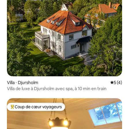
Villa ⋅ Djursholm
Évaluatio
5 (4)
Villa de luxe à Djursholm avec spa, à 10 min en train
Coup de cœur voyageurs
Coups de cœur voyageurs les plus appréciés