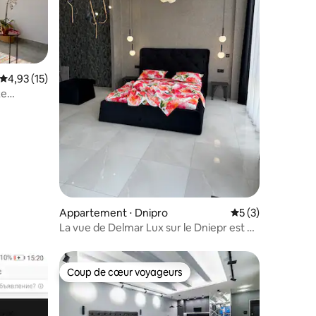
Évaluation moyenne sur la base de 15 commentaires : 4,93 sur 5
4,93 (15)
xe
e
mmentaires : 5 sur 5
Appartement ⋅ Dnipro
Évaluation moyenn
5 (3)
La vue de Delmar Lux sur le Dniepr est à
couper le souffle
Coup de cœur voyageurs
Coup de cœur voyageurs