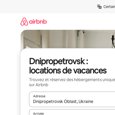
Aller
Certai
directement
au
contenu
Dnipropetrovsk :
locations de vacances
Trouvez et réservez des hébergements uniqu
sur Airbnb
Adresse
Lorsque les résultats s'affichent, utilisez les flèc
Arrivée