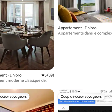
Appartement ⋅ Dnipro
 sur la base de 13 commentaires : 5 sur 5
Appartements dans le comple
résidentiel Bartolomeo avec vu
panoramique.
ent ⋅ Dnipro
Évaluation moyenne sur la base de 59 co
5 (59)
ent moderne classique de
 dans le quartier le plus
 cœur voyageurs
Coup de cœur voyageurs
 cœur voyageurs
Coup de cœur voyageurs