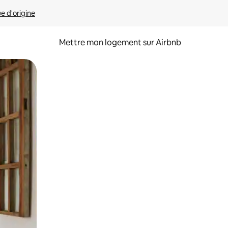
ue d'origine
Mettre mon logement sur Airbnb
sant glisser.