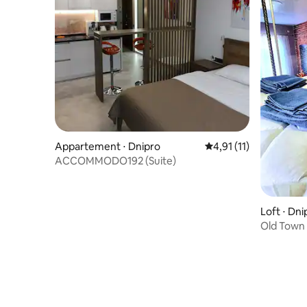
Appartement ⋅ Dnipro
Évaluation moyenne su
4,91 (11)
ACCOMMODO192 (Suite)
Loft ⋅ Dni
Old Town