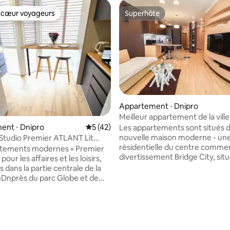
 cœur voyageurs
Superhôte
 cœur voyageurs
Superhôte
Appartement ⋅ Dnipro
 sur la base de 16 commentaires : 5 sur 5
Meilleur appartement de la ville
ville)
ent ⋅ Dnipro
Évaluation moyenne sur la base de 42 co
5 (42)
Les appartements sont situés 
nouvelle maison moderne - une
Studio Premier ATLANT Lit
résidentielle du centre commer
rtements modernes « Premier
divertissement Bridge City, situ
our les affaires et les loisirs,
centre-ville même. Cette cham
s dans la partie centrale de la
décor élégant. Chambre très
DnDnprès du parc Globe et de
sophistiquée, chaleureuse et
ation régionale. Les
confortable. Meubles et plomb
ents « Premier ATLANT » sont
italiens. La cuisine du studio es
ans un design élégant et
des dernières technologies. L
Les clients ont à leur
étage offre une vue panorami
on une cuisine entièrement