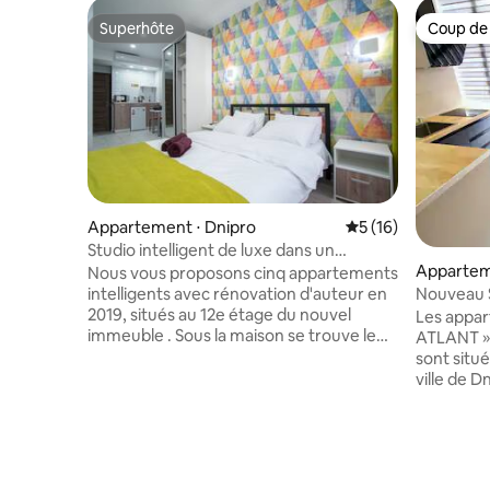
Superhôte
Coup de
Superhôte
Coup de
Appartement ⋅ Dnipro
Évaluation moyenne
5 (16)
Studio intelligent de luxe dans un
Appartem
immeuble neuf avec vue-541
Nous vous proposons cinq appartements
Nouveau 
intelligents avec rénovation d'auteur en
double
2019, situés au 12e étage du nouvel
Les appa
immeuble . Sous la maison se trouve le
ATLANT » p
supermarché ATB, et McDonald 's est à
sont situé
quelques pas. Parc Vorontsov et plage de
ville de 
Vorontsov pour la marche et la détente.
l'administr
Arrêt de bus d'où vous irez n'importe où
appartem
en ville. 5 minutes et vous êtes au centre
décorés d
du Dniepr. Il y a un parking à proximité de
moderne. 
la maison. Linge de lit blanc comme
dispositi