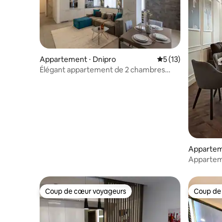
Appartement ⋅ Dnipro
Évaluation moyenne
5 (13)
Élégant appartement de 2 chambres
dans la zone la plus urbaine
Appartem
Appartem
2 chambres
central
Coup de cœur voyageurs
Coup de
Coup de cœur voyageurs
Coup de