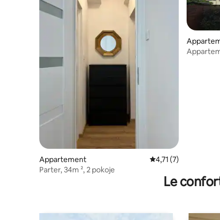
Apparte
Appartem
avec conc
Appartement
Évaluation moyenne s
4,71 (7)
Parter, 34m ², 2 pokoje
Le confor