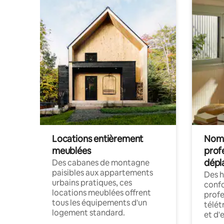
Locations entièrement
Noma
meublées
prof
dépl
Des cabanes de montagne
paisibles aux appartements
Des 
urbains pratiques, ces
confo
locations meublées offrent
profe
tous les équipements d'un
télét
logement standard.
et d'