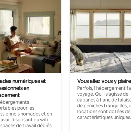
des numériques et
Vous allez vous y plaire
essionnels en
Parfois, l'hébergement fai
voyage. Qu'il s'agisse de
acement
cabanes à flanc de falais
hébergements
de péniches tranquilles, 
rtables pour les
locations sont dotées de
ssionnels nomades et en
caractéristiques uniques
ravail disposant du wifi
espaces de travail dédiés.