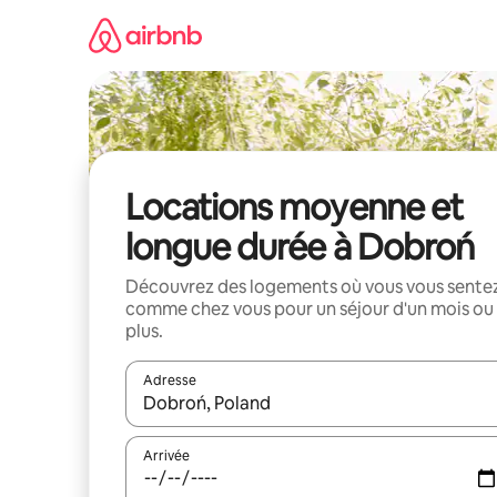
Aller
directement
au
contenu
Locations moyenne et
longue durée à Dobroń
Découvrez des logements où vous vous sente
comme chez vous pour un séjour d'un mois ou
plus.
Adresse
Lorsque les résultats s'affichent, utilisez les flèc
Arrivée