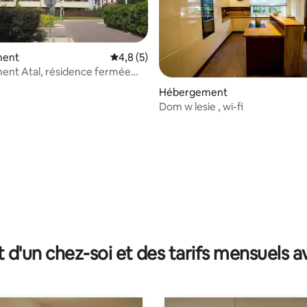
ment
Évaluation moyenne sur la base de 5 comm
4,8 (5)
ent Atal, résidence fermée
iergerie
Hébergement
Dom w lesie , wi-fi
ur la base de 7 commentaires : 4,71 sur 5
t d'un chez-soi et des tarifs mensuels 