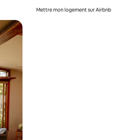
Mettre mon logement sur Airbnb
sant glisser.