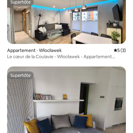
Superhôte
Superhôte
Appartement ⋅ Włocławek
Évaluatio
5 (3)
Le cœur de la Couïavie - Włocławek - Appartement
Okrężna
Superhôte
Superhôte