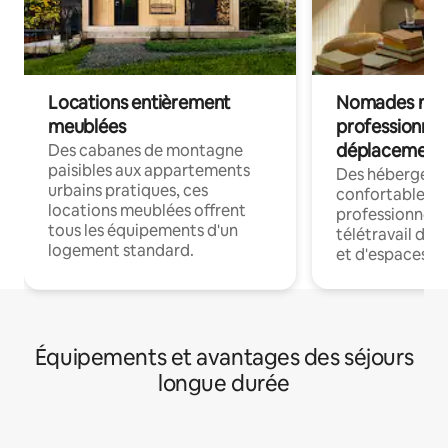
Locations entièrement
Nomades num
meublées
professionnel
déplacement
Des cabanes de montagne
paisibles aux appartements
Des hébergem
urbains pratiques, ces
confortables p
locations meublées offrent
professionnels
tous les équipements d'un
télétravail dis
logement standard.
et d'espaces de
Équipements et avantages des séjours
longue durée