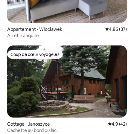
Appartement ⋅ Włocławek
Évaluation mo
4,86 (37)
Arrêt tranquille
Coup de cœur voyageurs
Coup de cœur voyageurs
Cottage ⋅ Janoszyce
Évaluation m
4,9 (42)
Cachette au bord du lac