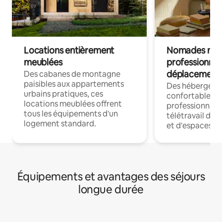
Locations entièrement
Nomades num
meublées
professionnel
déplacement
Des cabanes de montagne
paisibles aux appartements
Des hébergem
urbains pratiques, ces
confortables p
locations meublées offrent
professionnels
tous les équipements d'un
télétravail dis
logement standard.
et d'espaces de
Équipements et avantages des séjours
longue durée