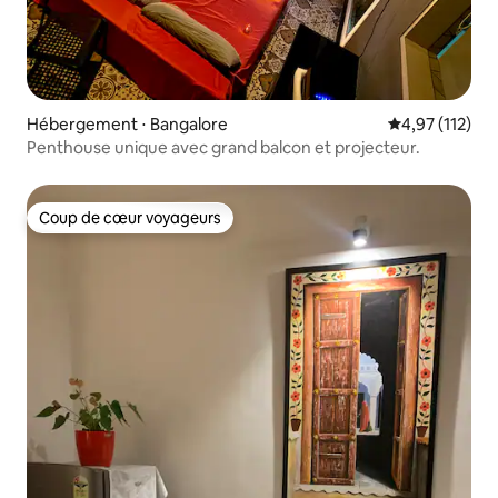
Hébergement ⋅ Bangalore
Évaluation moy
4,97 (112)
Penthouse unique avec grand balcon et projecteur.
Coup de cœur voyageurs
Coup de cœur voyageurs